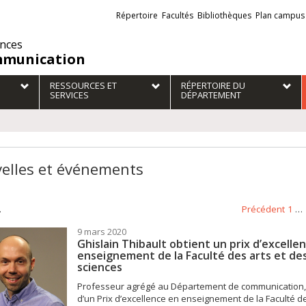
Liens
Répertoire
Facultés
Bibliothèques
Plan campus
externes
ences
munication
RESSOURCES ET
RÉPERTOIRE DU
SERVICES
DÉPARTEMENT
elles et événements
.
Précédent
1
…
9 mars 2020
Ghislain Thibault obtient un prix d’excelle
enseignement de la Faculté des arts et de
sciences
Professeur agrégé au Département de communication,
d’un Prix d’excellence en enseignement de la Faculté de