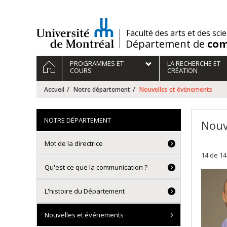
Passer
au
contenu
/
Faculté des arts et des sci
Département de
com
Navigation
ACCUEIL
PROGRAMMES ET
LA RECHERCHE ET
principale
COURS
CRÉATION
Accueil
Notre département
Nouvelles et événements
NOTRE DÉPARTEMENT
Nouv
Mot de la directrice
14 de 14
Qu'est-ce que la communication ?
L'histoire du Département
Nouvelles et événements