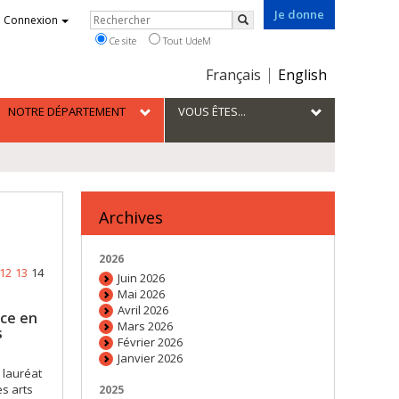
Je donne
Rechercher
Connexion
Rechercher
Ce site
Tout UdeM
Choix
Français
English
de
la
NOTRE DÉPARTEMENT
VOUS ÊTES...
langue
Archives
2026
12
13
14
Juin 2026
Mai 2026
Avril 2026
nce en
Mars 2026
s
Février 2026
Janvier 2026
 lauréat
s arts
2025