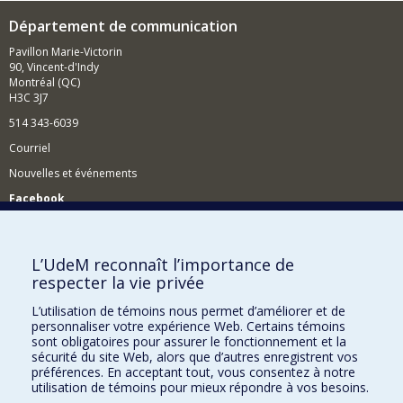
Département de communication
Pavillon Marie-Victorin
90, Vincent-d'Indy
Montréal (QC)
H3C 3J7
514 343-6039
Courriel
Nouvelles et événements
Facebook
Réseau des diplômés (RDDCom)
Comment soutenir le Département?
L’UdeM reconnaît l’importance de
respecter la vie privée
BESOIN D'AIDE?
L’utilisation de témoins nous permet d’améliorer et de
Plan du site
personnaliser votre expérience Web. Certains témoins
Signaler une erreur
sont obligatoires pour assurer le fonctionnement et la
sécurité du site Web, alors que d’autres enregistrent vos
Accessibilité
préférences. En acceptant tout, vous consentez à notre
utilisation de témoins pour mieux répondre à vos besoins.
FACULTÉ DES ARTS ET DES SCIENCES