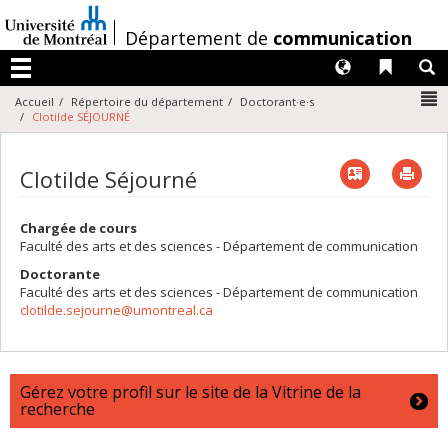
Passer
au
/
Département de
communication
contenu
Langues
Liens 
R
Menu
N
Accueil
Répertoire du département
Doctorant·e·s
Clotilde SÉJOURNÉ
Vcard
Imp
Clotilde Séjourné
Chargée de cours
Faculté des arts et des sciences - Département de communication
Doctorante
Faculté des arts et des sciences - Département de communication
clotilde.sejourne@umontreal.ca
Gérez votre profil sur le site de la Vitrine de la
recherche