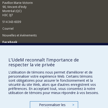
Pavillon Marie-Victorin
90, Vincent-d'Indy
Montréal (QC)
H3C 3J7
514 343-6039
Courriel
Nouvelles et événements
Facebook
Réseau des diplômés (RDDCom)
Comment soutenir le Département?
L’UdeM reconnaît l’importance de
respecter la vie privée
BESOIN D'AIDE?
L’utilisation de témoins nous permet d’améliorer et de
Plan du site
personnaliser votre expérience Web. Certains témoins
Signaler une erreur
sont obligatoires pour assurer le fonctionnement et la
sécurité du site Web, alors que d’autres enregistrent vos
Accessibilité
préférences. En acceptant tout, vous consentez à notre
utilisation de témoins pour mieux répondre à vos besoins.
FACULTÉ DES ARTS ET DES SCIENCES
Nos départements et écoles
Personnaliser les
>