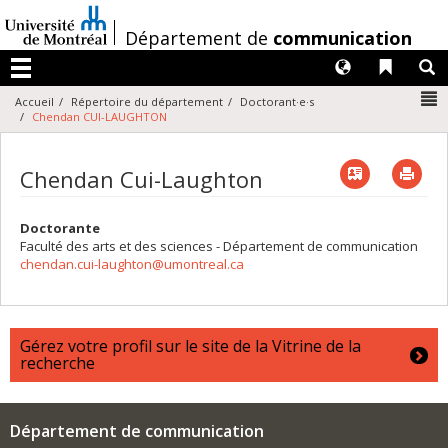
Passer
au
/
Département de
communication
contenu
Langues
Liens 
R
Menu
N
Accueil
Répertoire du département
Doctorant·e·s
Chendan CUI-LAUGHTON
Vcard
Imp
Chendan Cui-Laughton
Doctorante
Faculté des arts et des sciences - Département de communication
chendan.cui-laughton@umontreal.ca
Gérez votre profil sur le site de la Vitrine de la
recherche
Département de communication