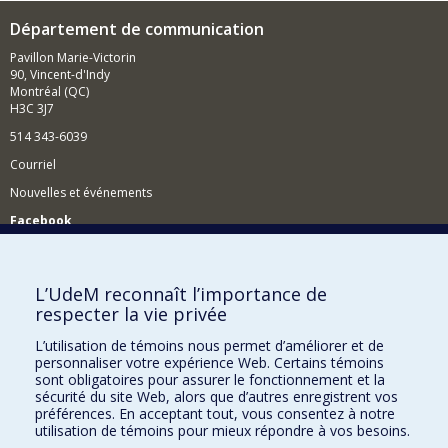
Département de communication
Pavillon Marie-Victorin
90, Vincent-d'Indy
Montréal (QC)
H3C 3J7
514 343-6039
Courriel
Nouvelles et événements
Facebook
Réseau des diplômés (RDDCom)
Comment soutenir le Département?
L’UdeM reconnaît l’importance de
respecter la vie privée
BESOIN D'AIDE?
L’utilisation de témoins nous permet d’améliorer et de
Plan du site
personnaliser votre expérience Web. Certains témoins
Signaler une erreur
sont obligatoires pour assurer le fonctionnement et la
sécurité du site Web, alors que d’autres enregistrent vos
Accessibilité
préférences. En acceptant tout, vous consentez à notre
utilisation de témoins pour mieux répondre à vos besoins.
FACULTÉ DES ARTS ET DES SCIENCES