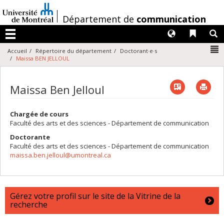
Passer
au
/
Département de
communication
contenu
Langues
Liens 
R
Menu
N
Accueil
Répertoire du département
Doctorant·e·s
Maissa BEN JELLOUL
Vcard
Imp
Maissa Ben Jelloul
Chargée de cours
Faculté des arts et des sciences - Département de communication
Doctorante
Faculté des arts et des sciences - Département de communication
maissa.ben.jelloul@umontreal.ca
Gérez votre profil sur le site de la Vitrine de la
recherche