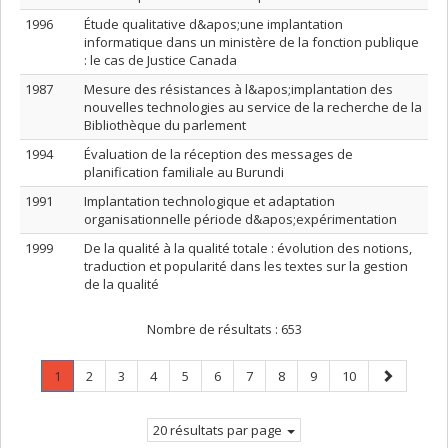
1996
Étude qualitative d&apos;une implantation
informatique dans un ministère de la fonction publique
: le cas de Justice Canada
1987
Mesure des résistances à l&apos;implantation des
nouvelles technologies au service de la recherche de la
Bibliothèque du parlement
1994
Évaluation de la réception des messages de
planification familiale au Burundi
1991
Implantation technologique et adaptation
organisationnelle période d&apos;expérimentation
1999
De la qualité à la qualité totale : évolution des notions,
traduction et popularité dans les textes sur la gestion
de la qualité
Nombre de résultats :
653
Page
.
Page
Page
Page
Page
Page
Page
Page
Page
Page
Page
1
2
3
4
5
6
7
8
9
10
Page
suivante
courante.
20 résultats par page