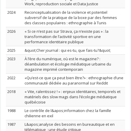
Work, reproduction sociale et Data Justice
2024
Reconceptualisation de la violence et potentiel
subversif de la pratique de la boxe par des femmes
des classes populaires : ethnographie à Tunis
2026
« Si ce n’est pas sur Strava, ça n’existe pas » : la
transformation de l’activité sportive en une
performance identitaire publique
2025
&quot;Cher journal : qui es-tu, que fais-tu?&quot;
2023
À l’ère du numérique, où est le magazine? :
déambulation et écologie médiatique urbaine du
magazine imprimé contemporain
2022
«Qu’est-ce que ça peut bien être?» : ethnographie d’une
communauté dédiée au paranormal sur Reddit
2018
« Vite, ralentissez ! » : enjeux identitaires, temporels et
matériels des slow mags dans l’écologie médiatique
québécoise
1988
Le contrôle de l&apos;information chez la famille
chilienne en exil
1987
L&apos;analyse des besoins en bureautique et en
télématique : une étude critique