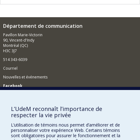
Département de communication
Pavillon Marie-Victorin
90, Vincent-d'Indy
Montréal (QC)
H3C 3J7
514 343-6039
Courriel
Nouvelles et événements
Facebook
Réseau des diplômés (RDDCom)
Comment soutenir le Département?
L’UdeM reconnaît l’importance de
respecter la vie privée
BESOIN D'AIDE?
L’utilisation de témoins nous permet d’améliorer et de
Plan du site
personnaliser votre expérience Web. Certains témoins
Signaler une erreur
sont obligatoires pour assurer le fonctionnement et la