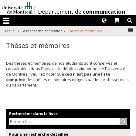
Passer
au
/
Département de
communication
contenu
Langues
Liens 
R
Menu
N
Accueil
La recherche et création
Thèses et mémoires
Thèses et mémoires
Des thèses et mémoires de nos étudiants sont conservés et
consultables dans
Papyrus
, le dépôt institutionnel de l’Université
de Montréal. Veuillez noter que ceci
n'est pas une liste
complète
des thèses et mémoires dirigées par les professeur.e.s
du département.
Rechercher dans la liste
Recher
Pour une recherche détaillée