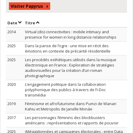
Visiter Papyrus
Trier par date en ordre décroissant
Trier par titre en ordre décroissant
Date
Titre
2014
Virtual (dis) connectivities : mobile intimacy and
presence for women in long distance relationships
2025
Dans la panse de l’ogre : une mise en récit des
émotions en contexte de précarité résidentielle
2025
Les procédés esthétiques utilisés dans la musique
électronique en France : Exploration de stratégies
audiovisuelles pour la création d’un roman
photographique
2020
L’engagement politique dans la collaboration
polyphonique des publics à travers de l’i-Doc
transmédia
2019
Féminisme et afrofuturisme dans Pumzi de Wanari
Kahiu et Metropolis de Janelle Monáe
2017
Les personnages féminins des blockbusters
américains : représentations et rapports de pouvoir
2025
(Méga)données et campagnes électorales : entre Data