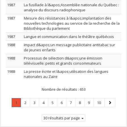
1987
La fusillade à l&apos;Assemblée nationale du Québec :
analyse du discours radiophonique
1987
Mesure des résistances à l&apos;implantation des
nouvelles technologies au service de la recherche de la
Bibliothèque du parlement
1987
Langue et communication dans le théâtre québécois
1988
Impact d&apos;un message publicitaire antitabac sur
de jeunes enfants
1988
Processus de sélection d&apos;une émission
télévisuelle: petits et grands consommateurs
1988
La presse écrite et l&apos;utilisation des langues
nationales au Zaïre
Nombre de résultats :
653
Page
.
Page
Page
Page
Page
Page
Page
Page
Page
Page
Page
1
2
3
4
5
6
7
8
9
10
Page
suivante
courante.
30 résultats par page