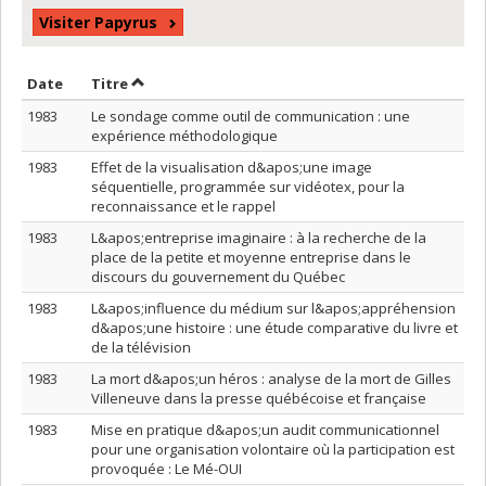
Visiter Papyrus
Trier par date en ordre décroissant
Trier par titre en ordre décroissant
Date
Titre
1983
Le sondage comme outil de communication : une
expérience méthodologique
1983
Effet de la visualisation d&apos;une image
séquentielle, programmée sur vidéotex, pour la
reconnaissance et le rappel
1983
L&apos;entreprise imaginaire : à la recherche de la
place de la petite et moyenne entreprise dans le
discours du gouvernement du Québec
1983
L&apos;influence du médium sur l&apos;appréhension
d&apos;une histoire : une étude comparative du livre et
de la télévision
1983
La mort d&apos;un héros : analyse de la mort de Gilles
Villeneuve dans la presse québécoise et française
1983
Mise en pratique d&apos;un audit communicationnel
pour une organisation volontaire où la participation est
provoquée : Le Mé-OUI