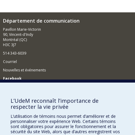
Département de communication
Pavillon Marie-Victorin
90, Vincent-d'Indy
Montréal (QC)
H3C 3J7
514 343-6039
Courriel
Nouvelles et événements
Facebook
Réseau des diplômés (RDDCom)
Comment soutenir le Département?
L’UdeM reconnaît l’importance de
respecter la vie privée
BESOIN D'AIDE?
L’utilisation de témoins nous permet d’améliorer et de
Plan du site
personnaliser votre expérience Web. Certains témoins
Signaler une erreur
sont obligatoires pour assurer le fonctionnement et la
sécurité du site Web, alors que d’autres enregistrent vos
Accessibilité