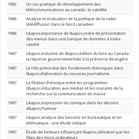
1983
Un cas pratique du développement des
télécommunications au canada : le satellite
1986
Analyse et évaluation de la politique de la radio-
télédiffusion dans le Nord canadien
1986
L&apos;importance de l&apos;ordre de présentation
des menus dans une banque de données à index
ramifié
1987
L&apos;industrie de l&apos;édition du livre au Canada :
la réponse gouvernementale à la présence étrangère
1987
Le rôle primordial des fondements théoriques dans
l&apos;élaboration du nouveau journalisme
1987
La filiation théorique entre les programmes
d&apos;éducation aux médias et les courants de la
recherche sur la communication de masse
1987
L&apos;expression du comique dans les dessins
d&apos;humour
1987
L&apos;analyse des besoins en bureautique et en
télématique : une étude critique
1987
Étude de facteurs influençant l&apos;utilisation par les
filles des micro-ordinateurs