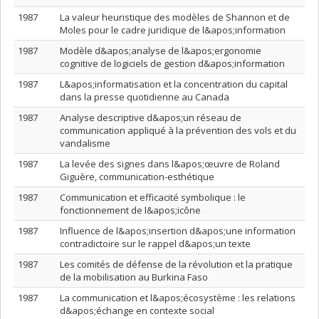
1987
La valeur heuristique des modèles de Shannon et de
Moles pour le cadre juridique de l&apos;information
1987
Modèle d&apos;analyse de l&apos;ergonomie
cognitive de logiciels de gestion d&apos;information
1987
L&apos;informatisation et la concentration du capital
dans la presse quotidienne au Canada
1987
Analyse descriptive d&apos;un réseau de
communication appliqué à la prévention des vols et du
vandalisme
1987
La levée des signes dans l&apos;œuvre de Roland
Giguère, communication-esthétique
1987
Communication et efficacité symbolique : le
fonctionnement de l&apos;icône
1987
Influence de l&apos;insertion d&apos;une information
contradictoire sur le rappel d&apos;un texte
1987
Les comités de défense de la révolution et la pratique
de la mobilisation au Burkina Faso
1987
La communication et l&apos;écosystème : les relations
d&apos;échange en contexte social