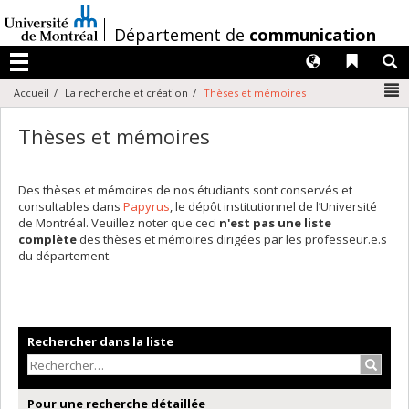
Passer
au
/
Département de
communication
contenu
Langues
Liens 
R
Menu
N
Accueil
La recherche et création
Thèses et mémoires
Thèses et mémoires
Des thèses et mémoires de nos étudiants sont conservés et
consultables dans
Papyrus
, le dépôt institutionnel de l’Université
de Montréal. Veuillez noter que ceci
n'est pas une liste
complète
des thèses et mémoires dirigées par les professeur.e.s
du département.
Rechercher dans la liste
Recher
Pour une recherche détaillée