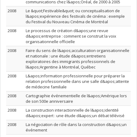
communications chez l&apos;Oréal, de 2000 à 2005
2008
Le &quot;Festivable&quot; ou conceptualisation de
l&apos;expérience des festivals de cinéma : exemple
du Festival du Nouveau Cinéma de Montréal
2008
Le processus de création d&apos;une revue
d&apos;entreprise : comment se construit la voix
organisationnelle officielle
2008
Faire du sens de l&apos;acculturation organisationnelle
et nationale : une étude d&apos;entretiens
exploratoires des immigrants professionnels de
l&apos;Argentine à Montréal, Québec
2008
L&apos;information professionnelle pour préparer la
relation professionnelle dans une salle d&apos;attente
de médecine familiale
2008
Cartographie événementielle de l&apos;Amérique lors
de son 500e anniversaire
2008
La construction interactionnelle de l&apos;identité
d&apos;expert : une étude d&apos;un débat télévisé
2008
La négociation de rôle dans la construction d&apos;un
événement