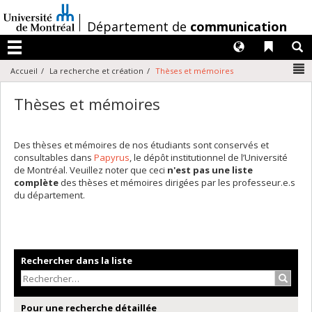
Passer
au
/
Département de
communication
contenu
Langues
Liens 
R
Menu
N
Accueil
La recherche et création
Thèses et mémoires
Thèses et mémoires
Des thèses et mémoires de nos étudiants sont conservés et
consultables dans
Papyrus
, le dépôt institutionnel de l’Université
de Montréal. Veuillez noter que ceci
n'est pas une liste
complète
des thèses et mémoires dirigées par les professeur.e.s
du département.
Rechercher dans la liste
Recher
Pour une recherche détaillée