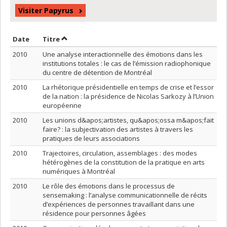
Visiter Papyrus
Trier par date en ordre croissant
Trier par titre en ordre croissant
Date
Titre
2010
Une analyse interactionnelle des émotions dans les
institutions totales : le cas de l’émission radiophonique
du centre de détention de Montréal
2010
La rhétorique présidentielle en temps de crise et l’essor
de la nation : la présidence de Nicolas Sarkozy à l’Union
européenne
2010
Les unions d&apos;artistes, qu&apos;ossa m&apos;fait
faire? : la subjectivation des artistes à travers les
pratiques de leurs associations
2010
Trajectoires, circulation, assemblages : des modes
hétérogènes de la constitution de la pratique en arts
numériques à Montréal
2010
Le rôle des émotions dans le processus de
sensemaking : l’analyse communicationnelle de récits
d’expériences de personnes travaillant dans une
résidence pour personnes âgées