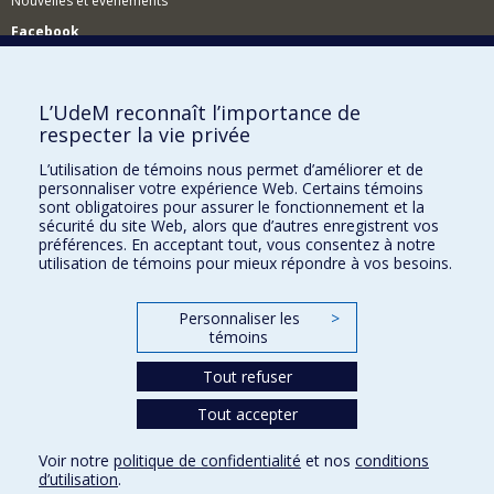
Nouvelles et événements
Facebook
Réseau des diplômés (RDDCom)
Comment soutenir le Département?
L’UdeM reconnaît l’importance de
respecter la vie privée
BESOIN D'AIDE?
L’utilisation de témoins nous permet d’améliorer et de
Plan du site
personnaliser votre expérience Web. Certains témoins
Signaler une erreur
sont obligatoires pour assurer le fonctionnement et la
sécurité du site Web, alors que d’autres enregistrent vos
Accessibilité
préférences. En acceptant tout, vous consentez à notre
utilisation de témoins pour mieux répondre à vos besoins.
FACULTÉ DES ARTS ET DES SCIENCES
Nos départements et écoles
Personnaliser les
>
témoins
Nos centres d'études
Tout refuser
Nos programmes et cours
Tout accepter
Confidentialité
Voir notre
politique de confidentialité
et nos
conditions
Conditions d’utilisation
d’utilisation
.