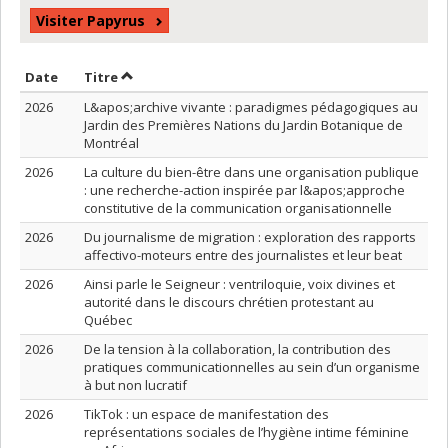
Visiter Papyrus
Trier par date en ordre croissant
Trier par titre en ordre croissant
Date
Titre
2026
L&apos;archive vivante : paradigmes pédagogiques au
Jardin des Premières Nations du Jardin Botanique de
Montréal
2026
La culture du bien-être dans une organisation publique
: une recherche-action inspirée par l&apos;approche
constitutive de la communication organisationnelle
2026
Du journalisme de migration : exploration des rapports
affectivo-moteurs entre des journalistes et leur beat
2026
Ainsi parle le Seigneur : ventriloquie, voix divines et
autorité dans le discours chrétien protestant au
Québec
2026
De la tension à la collaboration, la contribution des
pratiques communicationnelles au sein d’un organisme
à but non lucratif
2026
TikTok : un espace de manifestation des
représentations sociales de l’hygiène intime féminine