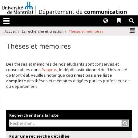
Passer
au
/
Département de
communication
contenu
Langues
Liens 
R
Menu
N
Accueil
La recherche et création
Thèses et mémoires
Thèses et mémoires
Des thèses et mémoires de nos étudiants sont conservés et
consultables dans
Papyrus
, le dépôt institutionnel de l’Université
de Montréal. Veuillez noter que ceci
n'est pas une liste
complète
des thèses et mémoires dirigées par les professeur.e.s
du département.
Rechercher dans la liste
Recher
Pour une recherche détaillée