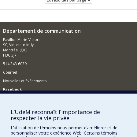
20 résultats par page
Département de communication
Pavillon Marie-Victorin
90, Vincent-d'Indy
Montréal (QC)
H3C 3J7
514 343-6039
Courriel
Nouvelles et événements
Facebook
Réseau des diplômés (RDDCom)
Comment soutenir le Département?
L’UdeM reconnaît l’importance de
respecter la vie privée
BESOIN D'AIDE?
L’utilisation de témoins nous permet d’améliorer et de
Plan du site
personnaliser votre expérience Web. Certains témoins
Signaler une erreur