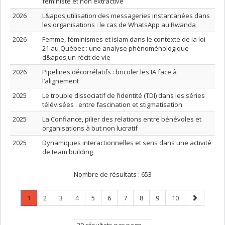
féministe et non extractive
2026
L&apos;utilisation des messageries instantanées dans
les organisations : le cas de WhatsApp au Rwanda
2026
Femme, féminismes et islam dans le contexte de la loi
21 au Québec : une analyse phénoménologique
d&apos;un récit de vie
2026
Pipelines décorrélatifs : bricoler les IA face à
l’alignement
2025
Le trouble dissociatif de l’identité (TDI) dans les séries
télévisées : entre fascination et stigmatisation
2025
La Confiance, pilier des relations entre bénévoles et
organisations à but non lucratif
2025
Dynamiques interactionnelles et sens dans une activité
de team building
Nombre de résultats :
653
Page
.
Page
Page
Page
Page
Page
Page
Page
Page
Page
Page
1
2
3
4
5
6
7
8
9
10
Page
suivante
courante.