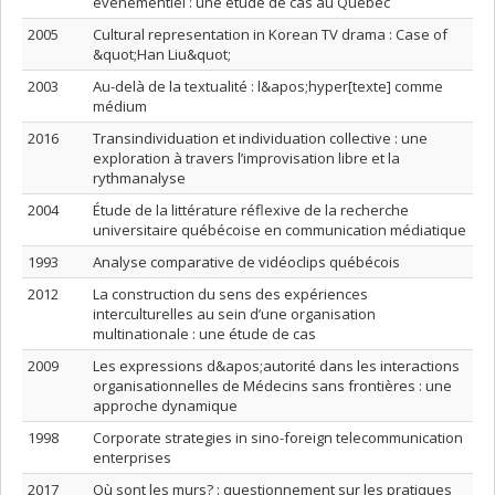
événementiel : une étude de cas au Québec
2005
Cultural representation in Korean TV drama : Case of
&quot;Han Liu&quot;
2003
Au-delà de la textualité : l&apos;hyper[texte] comme
médium
2016
Transindividuation et individuation collective : une
exploration à travers l’improvisation libre et la
rythmanalyse
2004
Étude de la littérature réflexive de la recherche
universitaire québécoise en communication médiatique
1993
Analyse comparative de vidéoclips québécois
2012
La construction du sens des expériences
interculturelles au sein d’une organisation
multinationale : une étude de cas
2009
Les expressions d&apos;autorité dans les interactions
organisationnelles de Médecins sans frontières : une
approche dynamique
1998
Corporate strategies in sino-foreign telecommunication
enterprises
2017
Où sont les murs? : questionnement sur les pratiques