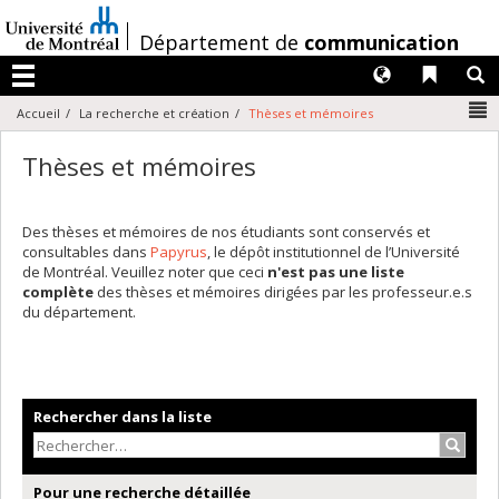
Passer
au
/
Département de
communication
contenu
Langues
Liens 
R
Menu
N
Accueil
La recherche et création
Thèses et mémoires
Thèses et mémoires
Des thèses et mémoires de nos étudiants sont conservés et
consultables dans
Papyrus
, le dépôt institutionnel de l’Université
de Montréal. Veuillez noter que ceci
n'est pas une liste
complète
des thèses et mémoires dirigées par les professeur.e.s
du département.
Rechercher dans la liste
Recher
Pour une recherche détaillée