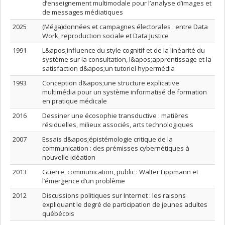
d’enseignement multimodale pour l’analyse d’images et
de messages médiatiques
2025
(Méga)données et campagnes électorales : entre Data
Work, reproduction sociale et Data Justice
1991
L&apos;influence du style cognitif et de la linéarité du
système sur la consultation, l&apos;apprentissage et la
satisfaction d&apos;un tutoriel hypermédia
1993
Conception d&apos;une structure explicative
multimédia pour un système informatisé de formation
en pratique médicale
2016
Dessiner une écosophie transductive : matières
résiduelles, milieux associés, arts technologiques
2007
Essais d&apos;épistémologie critique de la
communication : des prémisses cybernétiques à
nouvelle idéation
2013
Guerre, communication, public : Walter Lippmann et
l’émergence d’un problème
2012
Discussions politiques sur Internet : les raisons
expliquant le degré de participation de jeunes adultes
québécois