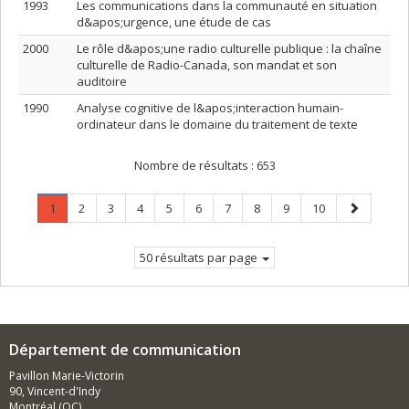
1993
Les communications dans la communauté en situation
d&apos;urgence, une étude de cas
2000
Le rôle d&apos;une radio culturelle publique : la chaîne
culturelle de Radio-Canada, son mandat et son
auditoire
1990
Analyse cognitive de l&apos;interaction humain-
ordinateur dans le domaine du traitement de texte
Nombre de résultats :
653
Page
.
Page
Page
Page
Page
Page
Page
Page
Page
Page
Page
1
2
3
4
5
6
7
8
9
10
Page
suivante
courante.
50 résultats par page
Département de communication
Pavillon Marie-Victorin
90, Vincent-d'Indy
Montréal (QC)