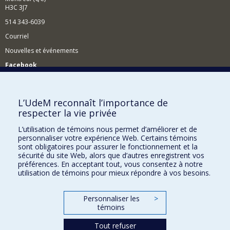
H3C 3J7
514 343-6039
Courriel
Nouvelles et événements
Facebook
Réseau des diplômés (RDDCom)
Comment soutenir le Département?
L’UdeM reconnaît l’importance de
respecter la vie privée
BESOIN D'AIDE?
L’utilisation de témoins nous permet d’améliorer et de
Plan du site
personnaliser votre expérience Web. Certains témoins
Signaler une erreur
sont obligatoires pour assurer le fonctionnement et la
sécurité du site Web, alors que d’autres enregistrent vos
Accessibilité
préférences. En acceptant tout, vous consentez à notre
utilisation de témoins pour mieux répondre à vos besoins.
FACULTÉ DES ARTS ET DES SCIENCES
Nos départements et écoles
Personnaliser les
>
témoins
Nos centres d'études
Tout refuser
Nos programmes et cours