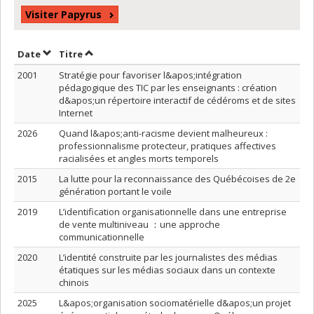
Visiter Papyrus
Trier par date en ordre décroissant
Trier par titre en ordre décroissant
Date
Titre
2001
Stratégie pour favoriser l&apos;intégration
pédagogique des TIC par les enseignants : création
d&apos;un répertoire interactif de cédéroms et de sites
Internet
2026
Quand l&apos;anti-racisme devient malheureux :
professionnalisme protecteur, pratiques affectives
racialisées et angles morts temporels
2015
La lutte pour la reconnaissance des Québécoises de 2e
génération portant le voile
2019
L’identification organisationnelle dans une entreprise
de vente multiniveau ：une approche
communicationnelle
2020
L’identité construite par les journalistes des médias
étatiques sur les médias sociaux dans un contexte
chinois
2025
L&apos;organisation sociomatérielle d&apos;un projet