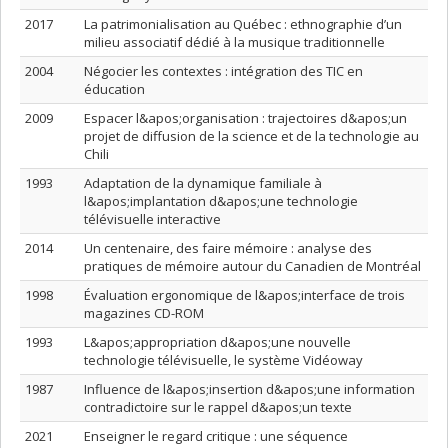
2017
La patrimonialisation au Québec : ethnographie d’un
milieu associatif dédié à la musique traditionnelle
2004
Négocier les contextes : intégration des TIC en
éducation
2009
Espacer l&apos;organisation : trajectoires d&apos;un
projet de diffusion de la science et de la technologie au
Chili
1993
Adaptation de la dynamique familiale à
l&apos;implantation d&apos;une technologie
télévisuelle interactive
2014
Un centenaire, des faire mémoire : analyse des
pratiques de mémoire autour du Canadien de Montréal
1998
Évaluation ergonomique de l&apos;interface de trois
magazines CD-ROM
1993
L&apos;appropriation d&apos;une nouvelle
technologie télévisuelle, le système Vidéoway
1987
Influence de l&apos;insertion d&apos;une information
contradictoire sur le rappel d&apos;un texte
2021
Enseigner le regard critique : une séquence