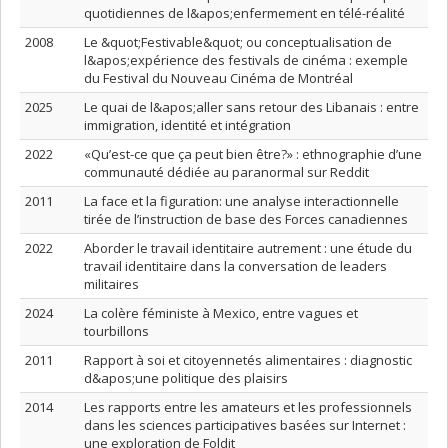
quotidiennes de l&apos;enfermement en télé-réalité
2008
Le &quot;Festivable&quot; ou conceptualisation de
l&apos;expérience des festivals de cinéma : exemple
du Festival du Nouveau Cinéma de Montréal
2025
Le quai de l&apos;aller sans retour des Libanais : entre
immigration, identité et intégration
2022
«Qu’est-ce que ça peut bien être?» : ethnographie d’une
communauté dédiée au paranormal sur Reddit
2011
La face et la figuration: une analyse interactionnelle
tirée de l’instruction de base des Forces canadiennes
2022
Aborder le travail identitaire autrement : une étude du
travail identitaire dans la conversation de leaders
militaires
2024
La colère féministe à Mexico, entre vagues et
tourbillons
2011
Rapport à soi et citoyennetés alimentaires : diagnostic
d&apos;une politique des plaisirs
2014
Les rapports entre les amateurs et les professionnels
dans les sciences participatives basées sur Internet :
une exploration de Foldit