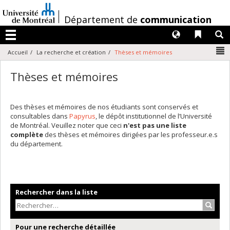
Passer
au
/
Département de
communication
contenu
Langues
Liens 
R
Menu
N
Accueil
La recherche et création
Thèses et mémoires
Thèses et mémoires
Des thèses et mémoires de nos étudiants sont conservés et
consultables dans
Papyrus
, le dépôt institutionnel de l’Université
de Montréal. Veuillez noter que ceci
n'est pas une liste
complète
des thèses et mémoires dirigées par les professeur.e.s
du département.
Rechercher dans la liste
Recher
Pour une recherche détaillée