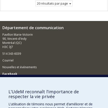
20 résultats par page
Département de communication
Pavillon Marie-Victorin
90, Vincent-d'Indy
Montréal (QC)
H3C 3J7
514 343-6039
Courriel
Nouvelles et événements
Facebook
Réseau des diplômés (RDDCom)
Comment soutenir le Département?
L’UdeM reconnaît l’importance de
respecter la vie privée
BESOIN D'AIDE?
L’utilisation de témoins nous permet d’améliorer et de
Plan du site