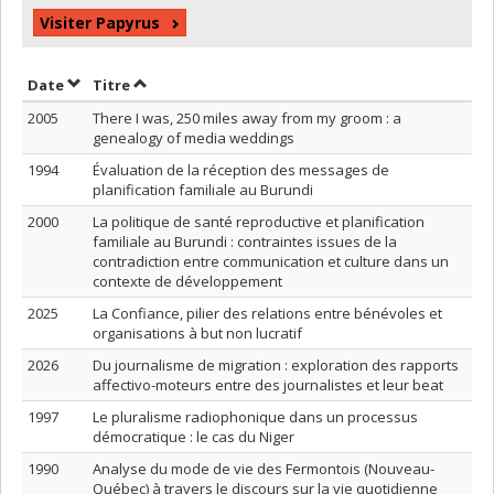
Visiter Papyrus
Trier par date en ordre croissant
Trier par titre en ordre croissant
Date
Titre
2005
There I was, 250 miles away from my groom : a
genealogy of media weddings
1994
Évaluation de la réception des messages de
planification familiale au Burundi
2000
La politique de santé reproductive et planification
familiale au Burundi : contraintes issues de la
contradiction entre communication et culture dans un
contexte de développement
2025
La Confiance, pilier des relations entre bénévoles et
organisations à but non lucratif
2026
Du journalisme de migration : exploration des rapports
affectivo-moteurs entre des journalistes et leur beat
1997
Le pluralisme radiophonique dans un processus
démocratique : le cas du Niger
1990
Analyse du mode de vie des Fermontois (Nouveau-
Québec) à travers le discours sur la vie quotidienne