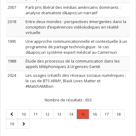
2007
Parti pris libéral des médias américains dominants :
analyse dramatiste d&apos;un narratif
2018
Entre deux mondes : perspectives émergentes dans la
conception d’expériences vidéoludiques en réalité
virtuelle
1995
Une approche communicationnelle et contextuelle à un
programme de partage technologique : le cas
d&apos;un système expert médical au Cameroun
1988
Étude des processus de la communication dans les
appels téléphoniques à Urgences-Santé
2024
Les usages créatifs des réseaux sociaux numériques :
le cas de BTS ARMY, Black Lives Matter et
#MatchAMillion
Nombre de résultats :
653
Page
Page
Page
Page
Page
Page
Page
.
Page
Page
Page
10
11
12
13
14
15
16
17
18
précédente
Page
Page
Page
19
courante.
suivante