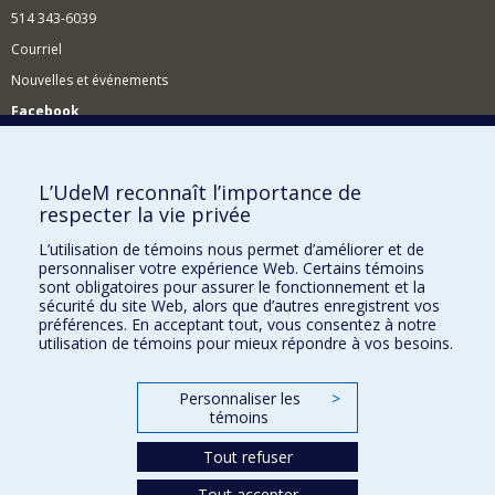
514 343-6039
Courriel
Nouvelles et événements
Facebook
Réseau des diplômés (RDDCom)
Comment soutenir le Département?
L’UdeM reconnaît l’importance de
respecter la vie privée
BESOIN D'AIDE?
L’utilisation de témoins nous permet d’améliorer et de
Plan du site
personnaliser votre expérience Web. Certains témoins
Signaler une erreur
sont obligatoires pour assurer le fonctionnement et la
sécurité du site Web, alors que d’autres enregistrent vos
Accessibilité
préférences. En acceptant tout, vous consentez à notre
utilisation de témoins pour mieux répondre à vos besoins.
FACULTÉ DES ARTS ET DES SCIENCES
Nos départements et écoles
Personnaliser les
>
témoins
Nos centres d'études
Tout refuser
Nos programmes et cours
Tout accepter