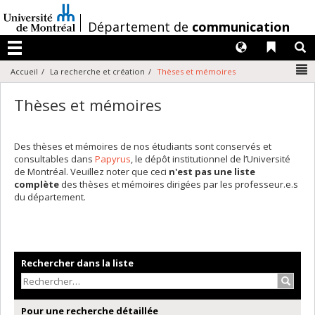
Passer
au
/
Département de
communication
contenu
Langues
Liens 
R
Menu
N
Accueil
La recherche et création
Thèses et mémoires
Thèses et mémoires
Des thèses et mémoires de nos étudiants sont conservés et
consultables dans
Papyrus
, le dépôt institutionnel de l’Université
de Montréal. Veuillez noter que ceci
n'est pas une liste
complète
des thèses et mémoires dirigées par les professeur.e.s
du département.
Rechercher dans la liste
Recher
Pour une recherche détaillée