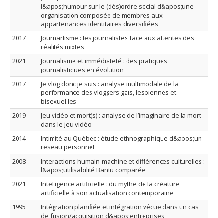
l&apos;humour sur le (dés)ordre social d&apos;une
organisation composée de membres aux
appartenances identitaires diversifiées
2017
Journarlisme : les journalistes face aux attentes des
réalités mixtes
2021
Journalisme et immédiateté : des pratiques
journalistiques en évolution
2017
Je vlog donc je suis : analyse multimodale de la
performance des vloggers gais, lesbiennes et
bisexuel.les
2019
Jeu vidéo et mort(s) : analyse de l’imaginaire de la mort
dans le jeu vidéo
2014
Intimité au Québec : étude ethnographique d&apos;un
réseau personnel
2008
Interactions humain-machine et différences culturelles :
l&apos;utilisabilité Bantu comparée
2021
Intelligence artificielle : du mythe de la créature
artificielle à son actualisation contemporaine
1995
Intégration planifiée et intégration vécue dans un cas
de fusion/acquisition d&apos;entreprises