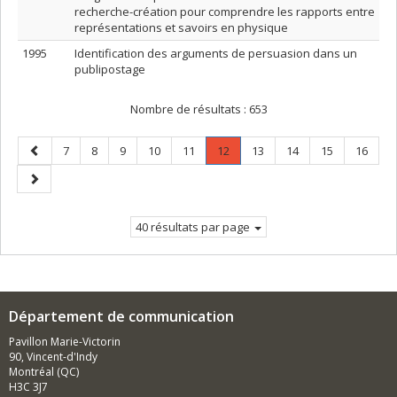
recherche-création pour comprendre les rapports entre
représentations et savoirs en physique
1995
Identification des arguments de persuasion dans un
publipostage
Nombre de résultats :
653
Page
Page
Page
Page
Page
Page
Page
.
Page
Page
Page
Page
7
8
9
10
11
12
13
14
15
16
précédente
Page
Page
courante.
suivante
40 résultats par page
Département de communication
Pavillon Marie-Victorin
90, Vincent-d'Indy
Montréal (QC)
H3C 3J7