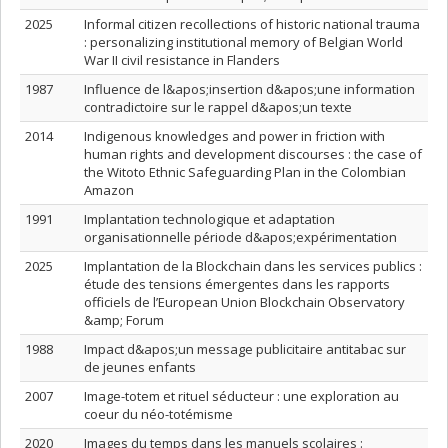
2025
Informal citizen recollections of historic national trauma
: personalizing institutional memory of Belgian World
War II civil resistance in Flanders
1987
Influence de l&apos;insertion d&apos;une information
contradictoire sur le rappel d&apos;un texte
2014
Indigenous knowledges and power in friction with
human rights and development discourses : the case of
the Witoto Ethnic Safeguarding Plan in the Colombian
Amazon
1991
Implantation technologique et adaptation
organisationnelle période d&apos;expérimentation
2025
Implantation de la Blockchain dans les services publics :
étude des tensions émergentes dans les rapports
officiels de l’European Union Blockchain Observatory
&amp; Forum
1988
Impact d&apos;un message publicitaire antitabac sur
de jeunes enfants
2007
Image-totem et rituel séducteur : une exploration au
coeur du néo-totémisme
2020
Images du temps dans les manuels scolaires :