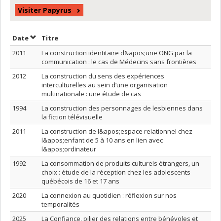
Visiter Papyrus
Trier par date en ordre décroissant
Trier par titre en ordre décroissant
Date
Titre
2011
La construction identitaire d&apos;une ONG par la
communication : le cas de Médecins sans frontières
2012
La construction du sens des expériences
interculturelles au sein d’une organisation
multinationale : une étude de cas
1994
La construction des personnages de lesbiennes dans
la fiction télévisuelle
2011
La construction de l&apos;espace relationnel chez
l&apos;enfant de 5 à 10 ans en lien avec
l&apos;ordinateur
1992
La consommation de produits culturels étrangers, un
choix : étude de la réception chez les adolescents
québécois de 16 et 17 ans
2020
La connexion au quotidien : réflexion sur nos
temporalités
2025
La Confiance, pilier des relations entre bénévoles et