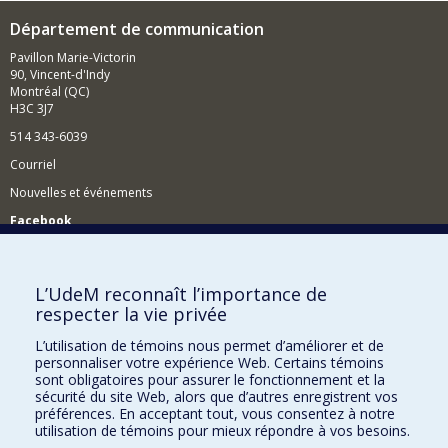
Département de communication
Pavillon Marie-Victorin
90, Vincent-d'Indy
Montréal (QC)
H3C 3J7
514 343-6039
Courriel
Nouvelles et événements
Facebook
Réseau des diplômés (RDDCom)
Comment soutenir le Département?
L’UdeM reconnaît l’importance de
respecter la vie privée
BESOIN D'AIDE?
L’utilisation de témoins nous permet d’améliorer et de
Plan du site
personnaliser votre expérience Web. Certains témoins
Signaler une erreur
sont obligatoires pour assurer le fonctionnement et la
sécurité du site Web, alors que d’autres enregistrent vos
Accessibilité
préférences. En acceptant tout, vous consentez à notre
utilisation de témoins pour mieux répondre à vos besoins.
FACULTÉ DES ARTS ET DES SCIENCES