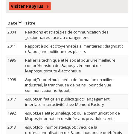
Visiter Papyrus
Trier par date en ordre décroissant
Trier par titre en ordre décroissant
Date
Titre
2004
Réactions et stratégies de communication des
gestionnaires face au changement
2011
Rapport à soi et citoyennetés alimentaires : diagnostic
d&apos;une politique des plaisirs
1996
Rallier la technique et le social pour une meilleure
compréhension de l&apos;avènement de
l&apos;autoroute électronique
1998
&quot;Tutoriel multimédia de formation en milieu
industriel, la trancheuse de pains : point de vue
communicationnel&quot;
2017
&quot;On fait ça en public&quot; : engagement,
interface, interactivité chez Moment Factory
1992
&quot;Le Petit journal&quot; ou la communication de
l&apos;information destinée aux préadolescents
2013
&quot;Job : humoriste&quot; : vécu de la
professionnalisation de l&apos;humoriste québécois