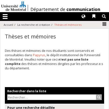
Passer
au
/
Département de
communication
contenu
Langues
Liens 
R
Menu
N
Accueil
La recherche et création
Thèses et mémoires
Thèses et mémoires
Des thèses et mémoires de nos étudiants sont conservés et
consultables dans
Papyrus
, le dépôt institutionnel de l’Université
de Montréal. Veuillez noter que ceci
n'est pas une liste
complète
des thèses et mémoires dirigées par les professeur.e.s
du département.
Rechercher dans la liste
Recher
Pour une recherche détaillée