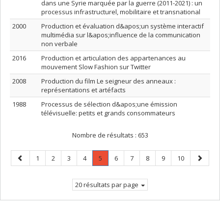
dans une Syrie marquée par la guerre (2011-2021) : un
processus infrastructurel, mobilitaire et transnational
2000
Production et évaluation d&apos;un système interactif
multimédia sur l&apos;influence de la communication
non verbale
2016
Production et articulation des appartenances au
mouvement Slow Fashion sur Twitter
2008
Production du film Le seigneur des anneaux :
représentations et artéfacts
1988
Processus de sélection d&apos;une émission
télévisuelle: petits et grands consommateurs
Nombre de résultats :
653
Page
Page
Page
Page
Page
Page
.
Page
Page
Page
Page
Page
Page
1
2
3
4
5
6
7
8
9
10
précédente
Page
suivant
courante.
20 résultats par page