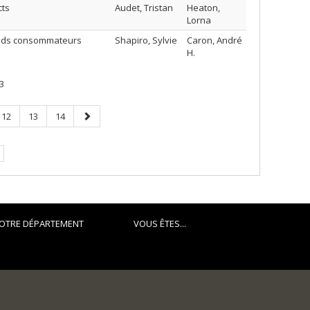
cts
Audet, Tristan
Heaton,
Lorna
rands consommateurs
Shapiro, Sylvie
Caron, André
H.
3
Page
Page
Page
Page
12
13
14
suivante
OTRE DÉPARTEMENT
VOUS ÊTES...