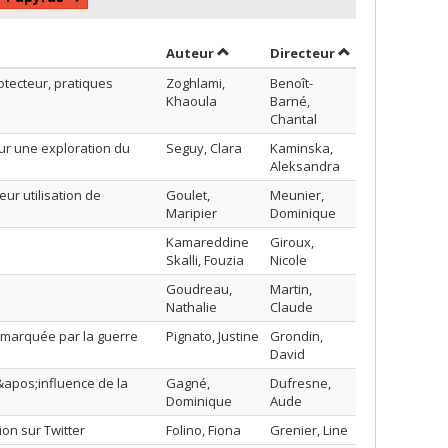
Trier par auteur en ordre décrois
par contributeu
Auteur
Directeur
tecteur, pratiques
Zoghlami,
Benoît-
Khaoula
Barné,
Chantal
our une exploration du
Seguy, Clara
Kaminska,
Aleksandra
eur utilisation de
Goulet,
Meunier,
Maripier
Dominique
Kamareddine
Giroux,
Skalli, Fouzia
Nicole
Goudreau,
Martin,
Nathalie
Claude
e marquée par la guerre
Pignato, Justine
Grondin,
David
&apos;influence de la
Gagné,
Dufresne,
Dominique
Aude
on sur Twitter
Folino, Fiona
Grenier, Line