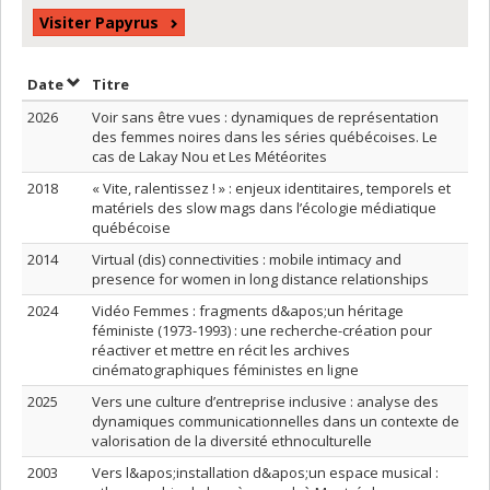
Visiter Papyrus
Trier par date en ordre décroissant
Trier par titre en ordre décroissant
Date
Titre
2026
Voir sans être vues : dynamiques de représentation
des femmes noires dans les séries québécoises. Le
cas de Lakay Nou et Les Météorites
2018
« Vite, ralentissez ! » : enjeux identitaires, temporels et
matériels des slow mags dans l’écologie médiatique
québécoise
2014
Virtual (dis) connectivities : mobile intimacy and
presence for women in long distance relationships
2024
Vidéo Femmes : fragments d&apos;un héritage
féministe (1973-1993) : une recherche-création pour
réactiver et mettre en récit les archives
cinématographiques féministes en ligne
2025
Vers une culture d’entreprise inclusive : analyse des
dynamiques communicationnelles dans un contexte de
valorisation de la diversité ethnoculturelle
2003
Vers l&apos;installation d&apos;un espace musical :