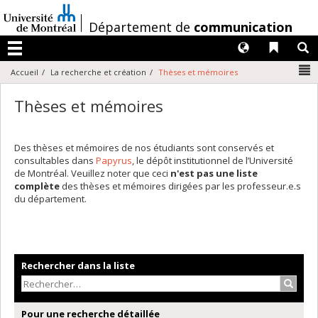
Passer
au
/
Département de
communication
contenu
Langues
Liens 
R
Menu
N
Accueil
La recherche et création
Thèses et mémoires
Thèses et mémoires
Des thèses et mémoires de nos étudiants sont conservés et
consultables dans
Papyrus
, le dépôt institutionnel de l’Université
de Montréal. Veuillez noter que ceci
n'est pas une liste
complète
des thèses et mémoires dirigées par les professeur.e.s
du département.
Rechercher dans la liste
Recher
Pour une recherche détaillée