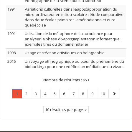
ethnographie de la scène punk à Montréal
1994
Variations culturelles dans l&apos;appropriation du
micro-ordinateur en milieu scolaire : étude comparative
dans deux écoles primaires: amérindienne et euro-
québécoise
1991
Utilisation de la métaphore de la turbulence pour
analyser la phase d&apos;implantation informatique :
exemples tirés du domaine hôtelier
1998
Usage et création artistiques en holographie
2016
Un voyage ethnographique au cœur du phénomène du
biohacking : pour une redéfinition médiatique du vivant
Nombre de résultats :
653
Page
.
Page
Page
Page
Page
Page
Page
Page
Page
Page
Page
1
2
3
4
5
6
7
8
9
10
Page
suivante
courante.
10 résultats par page