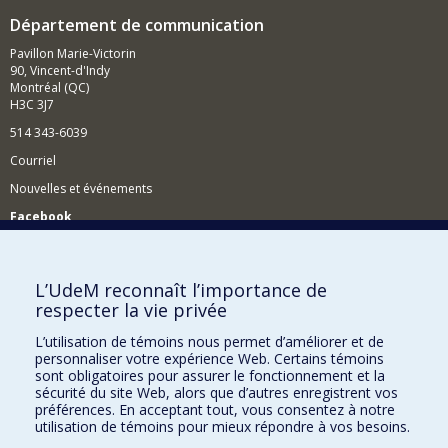
Département de communication
Pavillon Marie-Victorin
90, Vincent-d'Indy
Montréal (QC)
H3C 3J7
514 343-6039
Courriel
Nouvelles et événements
Facebook
Réseau des diplômés (RDDCom)
Comment soutenir le Département?
L’UdeM reconnaît l’importance de
respecter la vie privée
BESOIN D'AIDE?
L’utilisation de témoins nous permet d’améliorer et de
Plan du site
personnaliser votre expérience Web. Certains témoins
Signaler une erreur
sont obligatoires pour assurer le fonctionnement et la
sécurité du site Web, alors que d’autres enregistrent vos
Accessibilité
préférences. En acceptant tout, vous consentez à notre
utilisation de témoins pour mieux répondre à vos besoins.
FACULTÉ DES ARTS ET DES SCIENCES