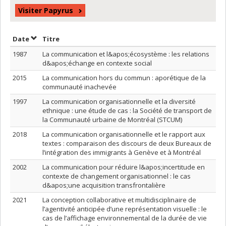
Visiter Papyrus
Trier par date en ordre croissant
Trier par titre en ordre croissant
Date
Titre
1987
La communication et l&apos;écosystème : les relations
d&apos;échange en contexte social
2015
La communication hors du commun : aporétique de la
communauté inachevée
1997
La communication organisationnelle et la diversité
ethnique : une étude de cas : la Société de transport de
la Communauté urbaine de Montréal (STCUM)
2018
La communication organisationnelle et le rapport aux
textes : comparaison des discours de deux Bureaux de
l’intégration des immigrants à Genève et à Montréal
2002
La communication pour réduire l&apos;incertitude en
contexte de changement organisationnel : le cas
d&apos;une acquisition transfrontalière
2021
La conception collaborative et multidisciplinaire de
l’agentivité anticipée d’une représentation visuelle : le
cas de l’affichage environnemental de la durée de vie