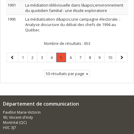
1991
La médiation télévisuelle dans l&apos;environnement
du quotidien familial : une étude exploratoire
1995
La médiatisation d&apos;une campagne électorale. :
Analyse discursive du débat des chefs de 1994 au
Québec
Nombre de résultats :
653
Page
Page
Page
Page
Page
Page
.
Page
Page
Page
Page
Page
Page
1
2
3
4
5
6
7
8
9
10
précédente
Page
suivant
courante.
50 résultats par page
Département de communication
Pavillon Marie-Victorin
90, Vincent-d'Indy
Montréal (QC)
H3C 3J7