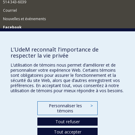
514 343-6039
Courriel
Nouvelles et événements
Facebook
Réseau des diplômés (RDDCom)
Comment soutenir le Département?
L’UdeM reconnaît l’importance de
respecter la vie privée
BESOIN D'AIDE?
L’utilisation de témoins nous permet d’améliorer et de
Plan du site
personnaliser votre expérience Web. Certains témoins
Signaler une erreur
sont obligatoires pour assurer le fonctionnement et la
sécurité du site Web, alors que d’autres enregistrent vos
Accessibilité
préférences. En acceptant tout, vous consentez à notre
utilisation de témoins pour mieux répondre à vos besoins.
FACULTÉ DES ARTS ET DES SCIENCES
Nos départements et écoles
Personnaliser les
>
témoins
Nos centres d'études
Tout refuser
Nos programmes et cours
Tout accepter