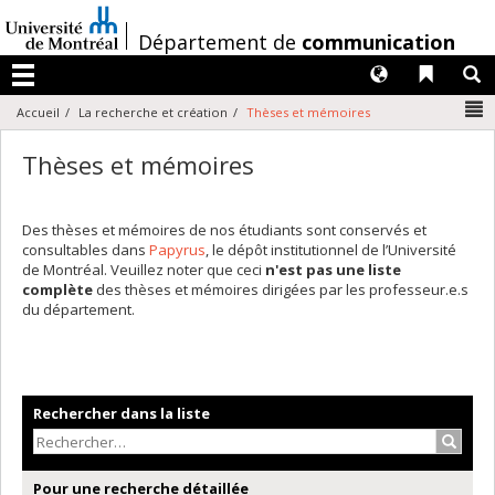
Passer
au
/
Département de
communication
contenu
Langues
Liens 
R
Menu
N
Accueil
La recherche et création
Thèses et mémoires
Thèses et mémoires
Des thèses et mémoires de nos étudiants sont conservés et
consultables dans
Papyrus
, le dépôt institutionnel de l’Université
de Montréal. Veuillez noter que ceci
n'est pas une liste
complète
des thèses et mémoires dirigées par les professeur.e.s
du département.
Rechercher dans la liste
Recher
Pour une recherche détaillée