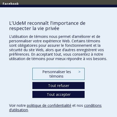
Facebook
Réseau des diplômés (RDDCom)
Comment soutenir le Département?
L’UdeM reconnaît l’importance de
respecter la vie privée
BESOIN D'AIDE?
L’utilisation de témoins nous permet d’améliorer et de
Plan du site
personnaliser votre expérience Web. Certains témoins
Signaler une erreur
sont obligatoires pour assurer le fonctionnement et la
sécurité du site Web, alors que d’autres enregistrent vos
Accessibilité
préférences. En acceptant tout, vous consentez à notre
utilisation de témoins pour mieux répondre à vos besoins.
FACULTÉ DES ARTS ET DES SCIENCES
Nos départements et écoles
Personnaliser les
>
témoins
Nos centres d'études
Tout refuser
Nos programmes et cours
Tout accepter
Confidentialité
Voir notre
politique de confidentialité
et nos
conditions
Conditions d’utilisation
d’utilisation
.
Paramètres des témoins