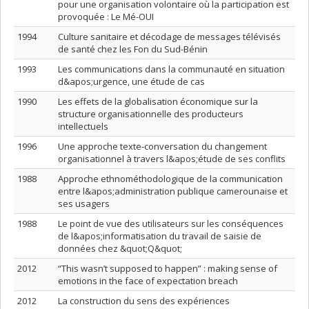
pour une organisation volontaire où la participation est
provoquée : Le Mé-OUI
1994
Culture sanitaire et décodage de messages télévisés
de santé chez les Fon du Sud-Bénin
1993
Les communications dans la communauté en situation
d&apos;urgence, une étude de cas
1990
Les effets de la globalisation économique sur la
structure organisationnelle des producteurs
intellectuels
1996
Une approche texte-conversation du changement
organisationnel à travers l&apos;étude de ses conflits
1988
Approche ethnométhodologique de la communication
entre l&apos;administration publique camerounaise et
ses usagers
1988
Le point de vue des utilisateurs sur les conséquences
de l&apos;informatisation du travail de saisie de
données chez &quot;Q&quot;
2012
“This wasn’t supposed to happen” : making sense of
emotions in the face of expectation breach
2012
La construction du sens des expériences