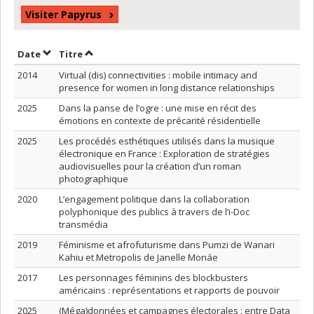
Visiter Papyrus
Trier par date en ordre décroissant
Trier par titre en ordre décroissant
Date
Titre
2014
Virtual (dis) connectivities : mobile intimacy and
presence for women in long distance relationships
2025
Dans la panse de l’ogre : une mise en récit des
émotions en contexte de précarité résidentielle
2025
Les procédés esthétiques utilisés dans la musique
électronique en France : Exploration de stratégies
audiovisuelles pour la création d’un roman
photographique
2020
L’engagement politique dans la collaboration
polyphonique des publics à travers de l’i-Doc
transmédia
2019
Féminisme et afrofuturisme dans Pumzi de Wanari
Kahiu et Metropolis de Janelle Monáe
2017
Les personnages féminins des blockbusters
américains : représentations et rapports de pouvoir
2025
(Méga)données et campagnes électorales : entre Data