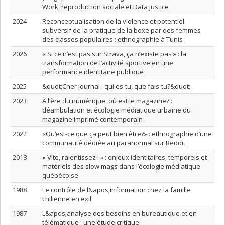
Work, reproduction sociale et Data Justice
2024
Reconceptualisation de la violence et potentiel
subversif de la pratique de la boxe par des femmes
des classes populaires : ethnographie à Tunis
2026
« Si ce n’est pas sur Strava, ça n’existe pas » : la
transformation de l’activité sportive en une
performance identitaire publique
2025
&quot;Cher journal : qui es-tu, que fais-tu?&quot;
2023
À l’ère du numérique, où est le magazine? :
déambulation et écologie médiatique urbaine du
magazine imprimé contemporain
2022
«Qu’est-ce que ça peut bien être?» : ethnographie d’une
communauté dédiée au paranormal sur Reddit
2018
« Vite, ralentissez ! » : enjeux identitaires, temporels et
matériels des slow mags dans l’écologie médiatique
québécoise
1988
Le contrôle de l&apos;information chez la famille
chilienne en exil
1987
L&apos;analyse des besoins en bureautique et en
télématique : une étude critique