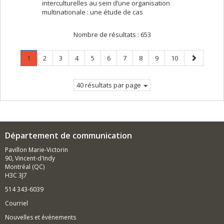
interculturelles au sein d’une organisation
multinationale : une étude de cas
Nombre de résultats :
653
Page
.
Page
Page
Page
Page
Page
Page
Page
Page
Page
Page
1
2
3
4
5
6
7
8
9
10
Page
suivante
courante.
40 résultats par page
Département de communication
Pavillon Marie-Victorin
90, Vincent-d'Indy
Montréal (QC)
H3C 3J7
514 343-6039
Courriel
Nouvelles et événements