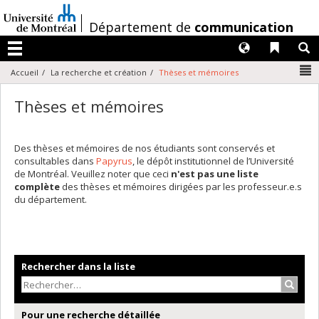
Passer
au
/
Département de
communication
contenu
Langues
Liens 
R
Menu
N
Accueil
La recherche et création
Thèses et mémoires
Thèses et mémoires
Des thèses et mémoires de nos étudiants sont conservés et
consultables dans
Papyrus
, le dépôt institutionnel de l’Université
de Montréal. Veuillez noter que ceci
n'est pas une liste
complète
des thèses et mémoires dirigées par les professeur.e.s
du département.
Rechercher dans la liste
Recher
Pour une recherche détaillée