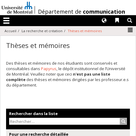
Passer
au
/
Département de
communication
contenu
Langues
Liens 
R
Menu
N
Accueil
La recherche et création
Thèses et mémoires
Thèses et mémoires
Des thèses et mémoires de nos étudiants sont conservés et
consultables dans
Papyrus
, le dépôt institutionnel de l’Université
de Montréal. Veuillez noter que ceci
n'est pas une liste
complète
des thèses et mémoires dirigées par les professeur.e.s
du département.
Rechercher dans la liste
Recher
Pour une recherche détaillée