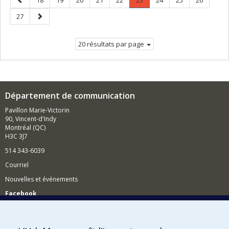
18
19
20
21
22
23
24
25
26
précédente
Page
Page
Page
27
courante.
suivante
20 résultats par page
Département de communication
Pavillon Marie-Victorin
90, Vincent-d'Indy
Montréal (QC)
H3C 3J7
514 343-6039
Courriel
Nouvelles et événements
Facebook
Réseau des diplômés (RDDCom)
Comment soutenir le Département?