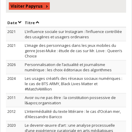
Visiter Papyrus
Trier par date en ordre décroissant
Trier par titre en ordre décroissant
Date
Titre
2021
L’influence sociale sur Instagram : l’influence contrôlée
des usagères et usagers ordinaires
2021
L’image des personnages dans les jeux mobiles du
genre Josei-Muke : étude de cas sur Mr. Love : Queen’s
Choice
2026
Personnalisation de l’actualité et journalisme
numérique : les choix éditoriaux des algorithmes
2024
Les usages créatifs des réseaux sociaux numériques :
le cas de BTS ARMY, Black Lives Matter et
#MatchAMillion
2011
Avoir ou ne pas être : la constitution possessive de
l&apos;organisation
2012
L’intermédialité du texte littéraire : le cas d’Océan mer,
d’Alessandro Baricco
2020
Le devenir-œuvre d’art : une analyse processuelle
d’une expérience curatoriale en arts médiatiques