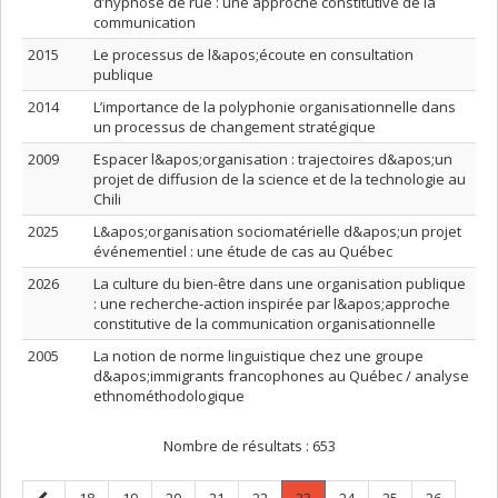
d’hypnose de rue : une approche constitutive de la
communication
2015
Le processus de l&apos;écoute en consultation
publique
2014
L’importance de la polyphonie organisationnelle dans
un processus de changement stratégique
2009
Espacer l&apos;organisation : trajectoires d&apos;un
projet de diffusion de la science et de la technologie au
Chili
2025
L&apos;organisation sociomatérielle d&apos;un projet
événementiel : une étude de cas au Québec
2026
La culture du bien-être dans une organisation publique
: une recherche-action inspirée par l&apos;approche
constitutive de la communication organisationnelle
2005
La notion de norme linguistique chez une groupe
d&apos;immigrants francophones au Québec / analyse
ethnométhodologique
Nombre de résultats :
653
Page
Page
Page
Page
Page
Page
Page
.
Page
Page
Page