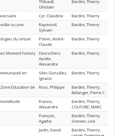
Thibault,
Bardini, Thierry
Ghislain
iversaire
Cyr, Claudine
Bardini, Thierry
r-mâle ou une
Raymond,
Bardini, Thierry
Sylvain
logies du virtuel
Potvin, André-
Bardini, Thierry
Claude
 chez Moment Factory
Desrochers
Bardini, Thierry
Ayotte,
Alexandre
 communauté en
Siles González,
Bardini, Thierry
Ignacio
a Zone Éducation de
Ross, Philippe
Bardini, Thierry;
Bélanger, Pierre C.
isimilitude
Francis,
Bardini, Thierry;
Alexandre
COUTURE, MARC
François,
Bardini, Thierry;
Agathe
Grenier, Line
Jaclin, David
Bardini, Thierry;
Lestel, Dominique