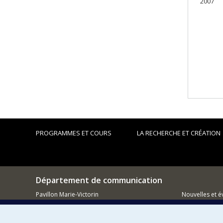
2007
PROGRAMMES ET COURS
LA RECHERCHE ET CRÉATION
Département de communication
Pavillon Marie-Victorin
Nouvelles et 
90, Vincent-d'Indy
Facebook
Montréal (QC)
H3C 3J7
Réseau des d