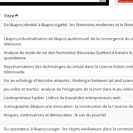
rier par date en ordre croissant
Trier par titre en ordre croissant
Titre
De l&apos;identité à l&apos;égalité : les féministes modernes et le fémi
L&apos;industrialisation de l&apos;audiovisuel: de la convergence du c
télévision
Analyse du mode de vie des Fermontois (Nouveau-Québec) à travers le d
quotidienne
Représentations des technologies du virtuel dans la science-fiction ci
télévisuelle
For an echology of microbe-artworks : thinking in between art and scien
Jeu vidéo et mort(s) : analyse de l’imaginaire de la mort dans le jeu vidé
L’entrepreneur hacker. L’ethos de travail des entrepreneurs web
Scénographie d&apos;une innovation : la construction de la Caserne d
Risques, controverses et démocraties : le cas du pourriel
Du spectateur à l&apos;usager : les objets médiateurs dans la construc