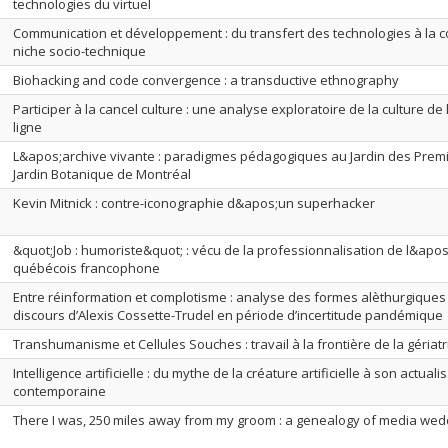
technologies du virtuel
Communication et développement : du transfert des technologies à la co
niche socio-technique
Biohacking and code convergence : a transductive ethnography
Participer à la cancel culture : une analyse exploratoire de la culture de
ligne
L&apos;archive vivante : paradigmes pédagogiques au Jardin des Prem
Jardin Botanique de Montréal
Kevin Mitnick : contre-iconographie d&apos;un superhacker
&quot;Job : humoriste&quot; : vécu de la professionnalisation de l&apo
québécois francophone
Entre réinformation et complotisme : analyse des formes alèthurgiques
discours d’Alexis Cossette-Trudel en période d’incertitude pandémique
Transhumanisme et Cellules Souches : travail à la frontière de la gériat
Intelligence artificielle : du mythe de la créature artificielle à son actuali
contemporaine
There I was, 250 miles away from my groom : a genealogy of media wed