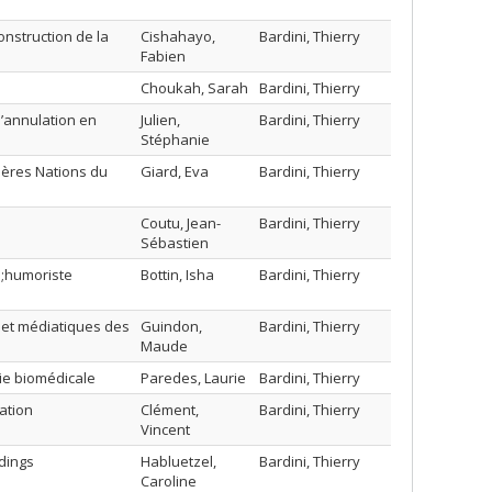
nstruction de la
Cishahayo,
Bardini, Thierry
Fabien
Choukah, Sarah
Bardini, Thierry
 l’annulation en
Julien,
Bardini, Thierry
Stéphanie
ières Nations du
Giard, Eva
Bardini, Thierry
Coutu, Jean-
Bardini, Thierry
Sébastien
s;humoriste
Bottin, Isha
Bardini, Thierry
 et médiatiques des
Guindon,
Bardini, Thierry
Maude
rie biomédicale
Paredes, Laurie
Bardini, Thierry
sation
Clément,
Bardini, Thierry
Vincent
dings
Habluetzel,
Bardini, Thierry
Caroline