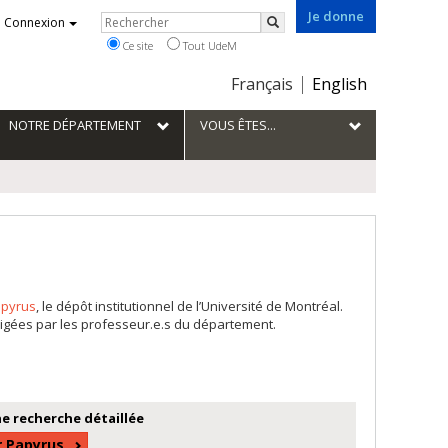
Je donne
Rechercher
Connexion
Rechercher
Ce site
Tout UdeM
Choix
Français
English
de
la
NOTRE DÉPARTEMENT
VOUS ÊTES...
langue
pyrus
, le dépôt institutionnel de l’Université de Montréal.
igées par les professeur.e.s du département.
e recherche détaillée
r Papyrus