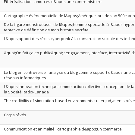
Éthéréalisation : amorces d&apos;une contre-histoire
Cartographie événementielle de l&apos;Amérique lors de son 500e ann
De la figure monstrueuse : de l&apos;homme-spectacle à l&apos;hype
tentative de définition de mon histoire secrète
L&apos;apport des récits cyberpunk à la construction sociale des techno
&quot;On fait ça en public&quot; : engagement, interface, interactivité
Le blog en controverse : analyse du blog comme support d&apos;une
réseaux informatiques
L&apos;innovation technique comme action collective : conception de l
la Société Radio-Canada
The credibility of simulation-based environments : user judgments of ver
Corps rêvés
Communication et animalité : cartographie d&apos;un commerce