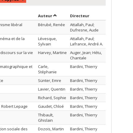
Trier par auteur en ordre croissant
par contributeur en 
Auteur
Directeur
nisme libéral
Bérubé, Renée
Attallah, Paul;
Dufresne, Aude
inéma et de la
Lévesque,
Attallah, Paul;
Sylvain
Lafrance, André A.
iscours sur la vie
Harvey, Martine
Auger, Jean; Hétu,
Chantale
nématographique et
Carle,
Bardini, Thierry
Stéphanie
ce
Sünter, Emre
Bardini, Thierry
o
Lavier, Quentin
Bardini, Thierry
Richard, Sophie
Bardini, Thierry
e Robert Lepage
Gaudet, Chloé
Bardini, Thierry
Thibault,
Bardini, Thierry
Ghislain
tion sociale des
Dozois, Martin
Bardini, Thierry