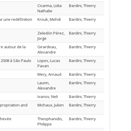
Cicarma, Lidia
Bardini, Thierry
Nathalie
 une redéfinition
Krouk, Mehdi
Bardini, Thierry
Zeledón Pérez,
Bardini, Thierry
Jorge
re autour de la
Girardeau,
Bardini, Thierry
Alexandre
e 2008 à São Paulo
Lopes, Lucas
Bardini, Thierry
Pavan
Mery, Arnaud
Bardini, Thierry
Laurin,
Bardini, Thierry
Alexandre
Ivanov, Neli
Bardini, Thierry
propriation and
Michaux, Julien
Bardini, Thierry
chevée
Theophanidis,
Bardini, Thierry
Philippe