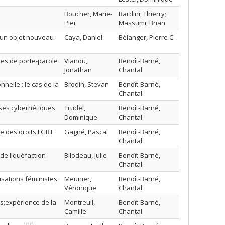
Boucher, Marie-
Bardini, Thierry;
Pier
Massumi, Brian
un objet nouveau :
Caya, Daniel
Bélanger, Pierre C.
les de porte-parole
Vianou,
Benoît-Barné,
Jonathan
Chantal
nelle : le cas de la
Brodin, Stevan
Benoît-Barné,
Chantal
sses cybernétiques
Trudel,
Benoît-Barné,
Dominique
Chantal
se des droits LGBT
Gagné, Pascal
Benoît-Barné,
Chantal
 de liquéfaction
Bilodeau, Julie
Benoît-Barné,
Chantal
isations féministes
Meunier,
Benoît-Barné,
Véronique
Chantal
os;expérience de la
Montreuil,
Benoît-Barné,
Camille
Chantal