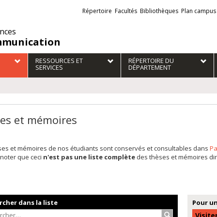
Liens
Répertoire
Facultés
Bibliothèques
Plan campus
externes
ences
munication
RESSOURCES ET
RÉPERTOIRE DU
SERVICES
DÉPARTEMENT
es et mémoires
ses et mémoires de nos étudiants sont conservés et consultables dans
Pa
 noter que ceci
n'est pas une liste complète
des thèses et mémoires dir
cher dans la liste
Pour un
Rechercher…
Visite