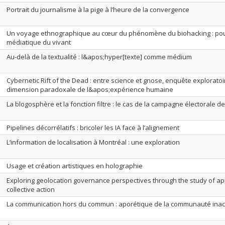
Portrait du journalisme à la pige à l’heure de la convergence
Un voyage ethnographique au cœur du phénomène du biohacking : pour
médiatique du vivant
Au-delà de la textualité : l&apos;hyper[texte] comme médium
Cybernetic Rift of the Dead : entre science et gnose, enquête exploratoi
dimension paradoxale de l&apos;expérience humaine
La blogosphère et la fonction filtre : le cas de la campagne électorale d
Pipelines décorrélatifs : bricoler les IA face à l’alignement
L’information de localisation à Montréal : une exploration
Usage et création artistiques en holographie
Exploring geolocation governance perspectives through the study of ap
collective action
La communication hors du commun : aporétique de la communauté ina