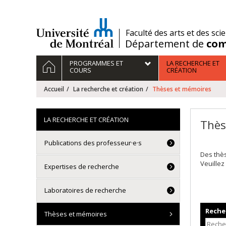
Passer
au
contenu
/
Faculté des arts et des sci
Département de
com
Navigation
ACCUEIL
PROGRAMMES ET
LA RECHERCHE ET
principale
COURS
CRÉATION
Accueil
La recherche et création
Thèses et mémoires
LA RECHERCHE ET CRÉATION
Thès
Publications des professeur·e·s
Des thè
Veuillez
Expertises de recherche
Laboratoires de recherche
Recher
Thèses et mémoires