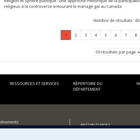
Religion et sphère publique : une approche rhétorique de la participati
religieux à la controverse entourant le mariage gai au Canada
Nombre de résultats :
65
Page
.
Page
Page
Page
Page
Page
Page
Pa
1
2
3
4
5
6
7
8
Page
courante.
50 résultats par page
RESSOURCES ET SERVICES
RÉPERTOIRE DU
N
DÉPARTEMENT
événements
BESOIN D'AIDE?
Plan du site
iplômés (RDDCom)