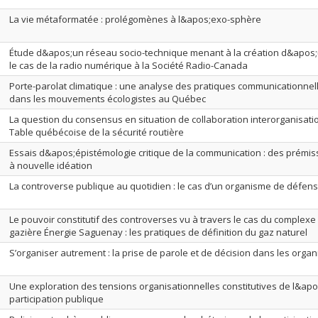
La vie métaformatée : prolégomènes à l&apos;exo-sphère
Étude d&apos;un réseau socio-technique menant à la création d&apos;
le cas de la radio numérique à la Société Radio-Canada
Porte-parolat climatique : une analyse des pratiques communicationnel
dans les mouvements écologistes au Québec
La question du consensus en situation de collaboration interorganisation
Table québécoise de la sécurité routière
Essais d&apos;épistémologie critique de la communication : des prémi
à nouvelle idéation
La controverse publique au quotidien : le cas d’un organisme de défen
Le pouvoir constitutif des controverses vu à travers le cas du complexe
gazière Énergie Saguenay : les pratiques de définition du gaz naturel
S’organiser autrement : la prise de parole et de décision dans les organ
Une exploration des tensions organisationnelles constitutives de l&ap
participation publique