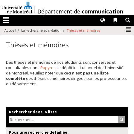
Passer
au
/
Département de
communication
contenu
Langues
Liens 
R
Menu
N
Accueil
La recherche et création
Thèses et mémoires
Thèses et mémoires
Des thèses et mémoires de nos étudiants sont conservés et
consultables dans
Papyrus
, le dépôt institutionnel de l’Université
de Montréal. Veuillez noter que ceci
n'est pas une liste
complète
des thèses et mémoires dirigées par les professeur.e.s
du département.
Rechercher dans la liste
Recher
Pour une recherche détaillée