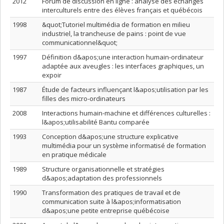
2012
Forum de discussion en ligne : analyse des échanges
interculturels entre des élèves français et québécois
1998
&quot;Tutoriel multimédia de formation en milieu
industriel, la trancheuse de pains : point de vue
communicationnel&quot;
1997
Définition d&apos;une interaction humain-ordinateur
adaptée aux aveugles : les interfaces graphiques, un
expoir
1987
Étude de facteurs influençant l&apos;utilisation par les
filles des micro-ordinateurs
2008
Interactions humain-machine et différences culturelles :
l&apos;utilisabilité Bantu comparée
1993
Conception d&apos;une structure explicative
multimédia pour un système informatisé de formation
en pratique médicale
1989
Structure organisationnelle et stratégies
d&apos;adaptation des professionnels
1990
Transformation des pratiques de travail et de
communication suite à l&apos;informatisation
d&apos;une petite entreprise québécoise