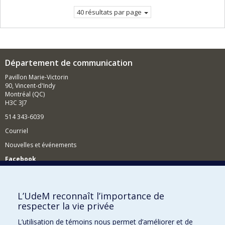
40 résultats par page
Département de communication
Pavillon Marie-Victorin
90, Vincent-d'Indy
Montréal (QC)
H3C 3J7
514 343-6039
Courriel
Nouvelles et événements
Facebook
Réseau des diplômés (RDDCom)
Comment soutenir le Département?
L’UdeM reconnaît l’importance de
respecter la vie privée
BESOIN D'AIDE?
L’utilisation de témoins nous permet d’améliorer et de
Plan du site