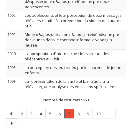
d&apos;écoute d&apos;un téléroman par douze
adolescentes
1992
Les adolescents et leur perception de deux messages
télévisés relatifs à la prévention du sida et des autres
MTS
1992
Mode d&apos;utilisation d&apos;un vidéodisque par
des jeunes dans le contexte informel d&apos;un
musée
2010
L’appropriation d’Internet chez les visiteurs des
télécentres au Chili
1993
La perception des jeux vidéo par les parents de jeunes
enfants
1993
La représentation de la santé et la maladie à la
télévision, une analyse des émissions spécialisées
Nombre de résultats :
653
Page
Page
Page
Page
Page
Page
Page
.
Page
Page
Page
Page
2
3
4
5
6
7
8
9
10
11
précédente
Page
Page
courante.
suivante