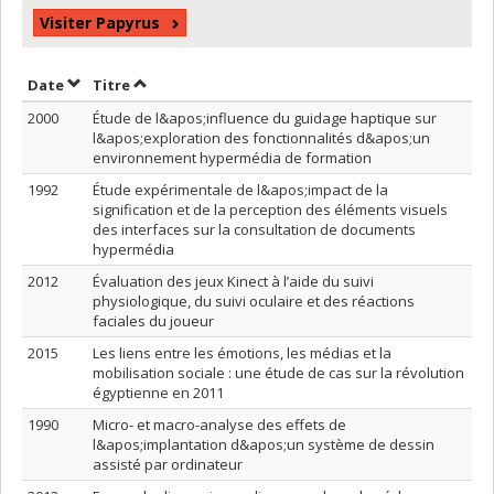
Visiter Papyrus
Trier par date en ordre croissant
Trier par titre en ordre croissant
Date
Titre
2000
Étude de l&apos;influence du guidage haptique sur
l&apos;exploration des fonctionnalités d&apos;un
environnement hypermédia de formation
1992
Étude expérimentale de l&apos;impact de la
signification et de la perception des éléments visuels
des interfaces sur la consultation de documents
hypermédia
2012
Évaluation des jeux Kinect à l’aide du suivi
physiologique, du suivi oculaire et des réactions
faciales du joueur
2015
Les liens entre les émotions, les médias et la
mobilisation sociale : une étude de cas sur la révolution
égyptienne en 2011
1990
Micro- et macro-analyse des effets de
l&apos;implantation d&apos;un système de dessin
assisté par ordinateur