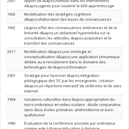
2001
Apport de l&apos;humour dans les interventions
d&apos;agents pour soutenir le télé-apprentissage
1992
Modélisation des stratégies cognitives
d&apos;élaboration des bases de connaissances
1992
L&apos;effet des connaissances antérieures et de la
linéarité d&apos;un didacticiel hypermédia sur la
consultation, les attitudes, l&apos;acquisition et le
transfert des connaissances
2011
Modélisation d&apos;une ontologie et
conceptualisation d&apos;une application sémantique
dédiée au e-recrutement dans le domaine des
technologies de l&apos;information
2001
Stratégie pour favoriser l&apos;intégration
pédagogique des TIC par les enseignants : création
d&apos;un répertoire interactif de cédéroms et de sites
Internet
1994
Variations culturelles dans l&apos;appropriation du
micro-ordinateur en milieu scolaire : étude comparative
dans deux écoles primaires: amérindienne et euro-
québécoise
1990
Évaluation de la conférence assistée par ordinateur
comme aide à l&apos;éducation à distance