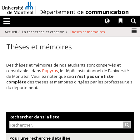
Passer
au
/
Département de
communication
contenu
Langues
Liens 
R
Menu
N
Accueil
La recherche et création
Thèses et mémoires
Thèses et mémoires
Des thèses et mémoires de nos étudiants sont conservés et
consultables dans
Papyrus
, le dépôt institutionnel de l’Université
de Montréal. Veuillez noter que ceci
n'est pas une liste
complète
des thèses et mémoires dirigées par les professeur.e.s
du département.
Rechercher dans la liste
Recher
Pour une recherche détaillée