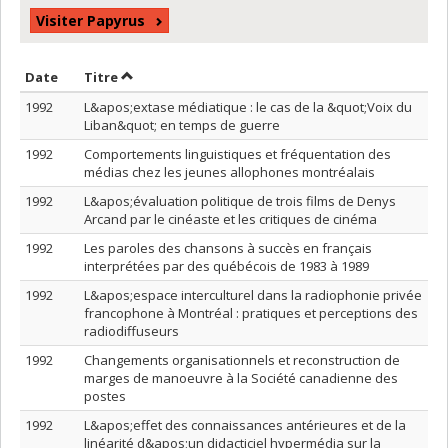
Visiter Papyrus
Trier par date en ordre décroissant
Trier par titre en ordre décroissant
Date
Titre
1992
L&apos;extase médiatique : le cas de la &quot;Voix du
Liban&quot; en temps de guerre
1992
Comportements linguistiques et fréquentation des
médias chez les jeunes allophones montréalais
1992
L&apos;évaluation politique de trois films de Denys
Arcand par le cinéaste et les critiques de cinéma
1992
Les paroles des chansons à succès en français
interprétées par des québécois de 1983 à 1989
1992
L&apos;espace interculturel dans la radiophonie privée
francophone à Montréal : pratiques et perceptions des
radiodiffuseurs
1992
Changements organisationnels et reconstruction de
marges de manoeuvre à la Société canadienne des
postes
1992
L&apos;effet des connaissances antérieures et de la
linéarité d&apos;un didacticiel hypermédia sur la