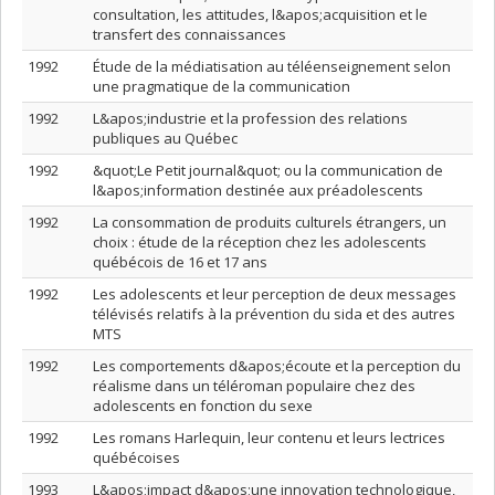
consultation, les attitudes, l&apos;acquisition et le
transfert des connaissances
1992
Étude de la médiatisation au téléenseignement selon
une pragmatique de la communication
1992
L&apos;industrie et la profession des relations
publiques au Québec
1992
&quot;Le Petit journal&quot; ou la communication de
l&apos;information destinée aux préadolescents
1992
La consommation de produits culturels étrangers, un
choix : étude de la réception chez les adolescents
québécois de 16 et 17 ans
1992
Les adolescents et leur perception de deux messages
télévisés relatifs à la prévention du sida et des autres
MTS
1992
Les comportements d&apos;écoute et la perception du
réalisme dans un téléroman populaire chez des
adolescents en fonction du sexe
1992
Les romans Harlequin, leur contenu et leurs lectrices
québécoises
1993
L&apos;impact d&apos;une innovation technologique,