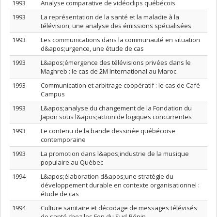
1993
Analyse comparative de vidéoclips québécois
1993
La représentation de la santé et la maladie à la
télévision, une analyse des émissions spécialisées
1993
Les communications dans la communauté en situation
d&apos;urgence, une étude de cas
1993
L&apos;émergence des télévisions privées dans le
Maghreb : le cas de 2M International au Maroc
1993
Communication et arbitrage coopératif : le cas de Café
Campus
1993
L&apos;analyse du changement de la Fondation du
Japon sous l&apos;action de logiques concurrentes
1993
Le contenu de la bande dessinée québécoise
contemporaine
1993
La promotion dans l&apos;industrie de la musique
populaire au Québec
1994
L&apos;élaboration d&apos;une stratégie du
développement durable en contexte organisationnel :
étude de cas
1994
Culture sanitaire et décodage de messages télévisés
de santé chez les Fon du Sud-Bénin