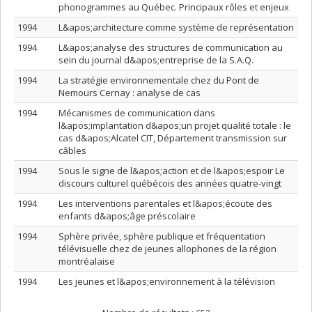
phonogrammes au Québec. Principaux rôles et enjeux
1994
L&apos;architecture comme système de représentation
1994
L&apos;analyse des structures de communication au
sein du journal d&apos;entreprise de la S.A.Q.
1994
La stratégie environnementale chez du Pont de
Nemours Cernay : analyse de cas
1994
Mécanismes de communication dans
l&apos;implantation d&apos;un projet qualité totale : le
cas d&apos;Alcatel CIT, Département transmission sur
câbles
1994
Sous le signe de l&apos;action et de l&apos;espoir Le
discours culturel québécois des années quatre-vingt
1994
Les interventions parentales et l&apos;écoute des
enfants d&apos;âge préscolaire
1994
Sphère privée, sphère publique et fréquentation
télévisuelle chez de jeunes allophones de la région
montréalaise
1994
Les jeunes et l&apos;environnement à la télévision