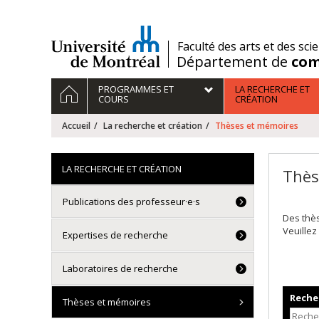
Passer
au
contenu
/
Faculté des arts et des sci
Département de
com
Navigation
ACCUEIL
PROGRAMMES ET
LA RECHERCHE ET
principale
COURS
CRÉATION
Accueil
La recherche et création
Thèses et mémoires
LA RECHERCHE ET CRÉATION
Thès
Publications des professeur·e·s
Des thè
Veuillez
Expertises de recherche
Laboratoires de recherche
Recher
Thèses et mémoires