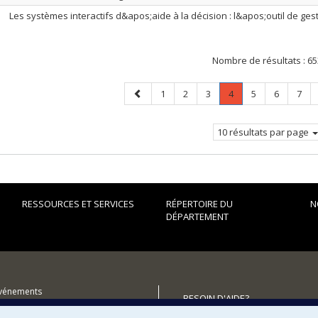
Les systèmes interactifs d&apos;aide à la décision : l&apos;outil de ge
Nombre de résultats :
65
Page
Page
Page
Page
Page
.
Page
Page
Page
1
2
3
4
5
6
7
précédente
Page
courante.
10 résultats par page
RESSOURCES ET SERVICES
RÉPERTOIRE DU
N
DÉPARTEMENT
événements
BESOIN D'AIDE?
Plan du site