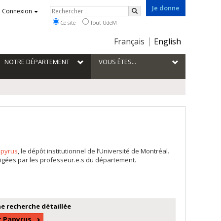
Je donne
Rechercher
Connexion
Rechercher
Ce site
Tout UdeM
Choix
Français
English
de
la
NOTRE DÉPARTEMENT
VOUS ÊTES...
langue
pyrus
, le dépôt institutionnel de l’Université de Montréal.
igées par les professeur.e.s du département.
e recherche détaillée
r Papyrus