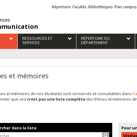
Liens
Répertoire
Facultés
Bibliothèques
Plan campus
externes
ences
munication
RESSOURCES ET
RÉPERTOIRE DU
SERVICES
DÉPARTEMENT
es et mémoires
ses et mémoires de nos étudiants sont conservés et consultables dans
Pa
 noter que ceci
n'est pas une liste complète
des thèses et mémoires dir
cher dans la liste
Pour un
Rechercher…
Visite