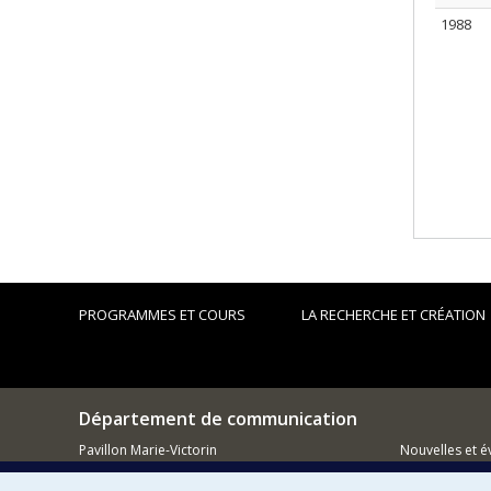
1988
PROGRAMMES ET COURS
LA RECHERCHE ET CRÉATION
Département de communication
Pavillon Marie-Victorin
Nouvelles et 
90, Vincent-d'Indy
Facebook
Montréal (QC)