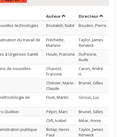
Trier par auteur en ordre décroissa
par contributeur 
Auteur
Directeur
ouvelles technologies
Boutaleb, Nabil
Boudon, Pierre
tisation du travail de
Fréchette,
Taylor, James
Martine
Renwick
ues à Urgences-Santé
Houle, Francine
Dufresne,
Aude
tins de nouvelles
Charest,
Caron, André
Francine
H.
Chénier, Marie-
Brunel, Gilles
Claude
méthodologie de
Fiset, Martin
Giroux, Luc
ydro-Québec
Pépin, Marc
Brunel, Gilles
Clift, Isabel
Méar, Annie
nistration publique
Bolap, Henri-
Taylor, James
Paul
Renwick