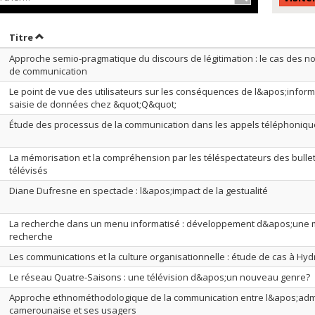
rier par date en ordre décroissant
Trier par titre en ordre décroissant
Titre
Approche semio-pragmatique du discours de légitimation : le cas des n
de communication
Le point de vue des utilisateurs sur les conséquences de l&apos;informa
saisie de données chez &quot;Q&quot;
Étude des processus de la communication dans les appels téléphoniq
La mémorisation et la compréhension par les téléspectateurs des bulle
télévisés
Diane Dufresne en spectacle : l&apos;impact de la gestualité
La recherche dans un menu informatisé : développement d&apos;une 
recherche
Les communications et la culture organisationnelle : étude de cas à H
Le réseau Quatre-Saisons : une télévision d&apos;un nouveau genre?
Approche ethnométhodologique de la communication entre l&apos;admi
camerounaise et ses usagers