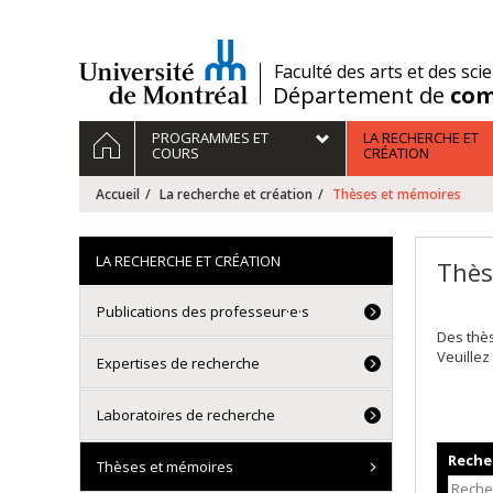
Passer
au
contenu
/
Faculté des arts et des sci
Département de
com
Navigation
ACCUEIL
PROGRAMMES ET
LA RECHERCHE ET
principale
COURS
CRÉATION
Accueil
La recherche et création
Thèses et mémoires
LA RECHERCHE ET CRÉATION
Thès
Publications des professeur·e·s
Des thè
Veuillez
Expertises de recherche
Laboratoires de recherche
Recher
Thèses et mémoires