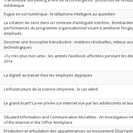
Transmédia Storytelling à l’ère de la convergence : processus de récept
médiatique
Fugue en sol numérique : le téléphone intelligent au quotidien
La création de sens dans un contexte d’ambiguïté extrême : Bombardier 
performances du programme organisationnel visant à améliorer l’eng
employés
Dessiner une écosophie transductive : matières résiduelles, milieux ass
technologiques
«Tu n’es plus mon ami» : les amitiés Facebook affectées pendant les éle
2014
La dignité au travail chez les employés atypiques
L’infrastructure de la science citoyenne : le cas eBird
Le grand écart? La vie privée sur internet vue par les adolescents et le
Situated Information and Communication Moralities : An Investigation i
of the Internet in the Office Workplace
Production et articulation des appartenances au mouvement Slow Fashi