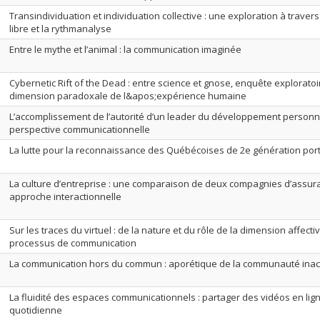
Transindividuation et individuation collective : une exploration à travers
libre et la rythmanalyse
Entre le mythe et l’animal : la communication imaginée
Cybernetic Rift of the Dead : entre science et gnose, enquête exploratoi
dimension paradoxale de l&apos;expérience humaine
L’accomplissement de l’autorité d’un leader du développement person
perspective communicationnelle
La lutte pour la reconnaissance des Québécoises de 2e génération porta
La culture d’entreprise : une comparaison de deux compagnies d’assura
approche interactionnelle
Sur les traces du virtuel : de la nature et du rôle de la dimension affecti
processus de communication
La communication hors du commun : aporétique de la communauté ina
La fluidité des espaces communicationnels : partager des vidéos en lign
quotidienne