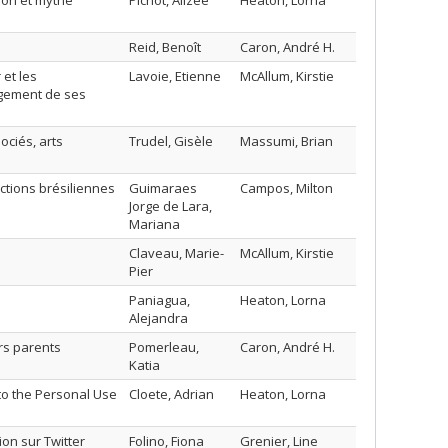
ion et mythe
Pichot, Alizée
Heaton, Lorna
Reid, Benoît
Caron, André H.
et les
Lavoie, Etienne
McAllum, Kirstie
agement de ses
ociés, arts
Trudel, Gisèle
Massumi, Brian
ctions brésiliennes
Guimaraes
Campos, Milton
Jorge de Lara,
Mariana
Claveau, Marie-
McAllum, Kirstie
Pier
Paniagua,
Heaton, Lorna
Alejandra
urs parents
Pomerleau,
Caron, André H.
Katia
nto the Personal Use
Cloete, Adrian
Heaton, Lorna
on sur Twitter
Folino, Fiona
Grenier, Line