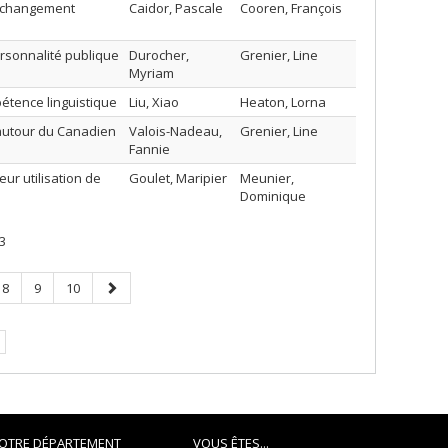
e changement
Caidor, Pascale
Cooren, François
rsonnalité publique
Durocher,
Grenier, Line
Myriam
étence linguistique
Liu, Xiao
Heaton, Lorna
 autour du Canadien
Valois-Nadeau,
Grenier, Line
Fannie
eur utilisation de
Goulet, Maripier
Meunier,
Dominique
3
Page
Page
Page
Page
8
9
10
suivante
OTRE DÉPARTEMENT
VOUS ÊTES...