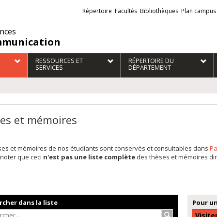
Liens
Répertoire
Facultés
Bibliothèques
Plan campus
externes
ences
munication
RESSOURCES ET
RÉPERTOIRE DU
SERVICES
DÉPARTEMENT
es et mémoires
ses et mémoires de nos étudiants sont conservés et consultables dans
Pa
 noter que ceci
n'est pas une liste complète
des thèses et mémoires dir
cher dans la liste
Pour un
Rechercher…
Visite