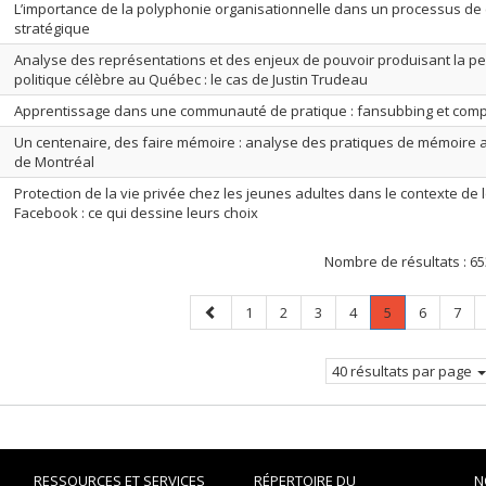
L’importance de la polyphonie organisationnelle dans un processus d
stratégique
Analyse des représentations et des enjeux de pouvoir produisant la pe
politique célèbre au Québec : le cas de Justin Trudeau
Apprentissage dans une communauté de pratique : fansubbing et comp
Un centenaire, des faire mémoire : analyse des pratiques de mémoire
de Montréal
Protection de la vie privée chez les jeunes adultes dans le contexte de l
Facebook : ce qui dessine leurs choix
Nombre de résultats :
65
Page
Page
Page
Page
Page
Page
.
Page
Page
1
2
3
4
5
6
7
précédente
Page
courante.
40 résultats par page
RESSOURCES ET SERVICES
RÉPERTOIRE DU
N