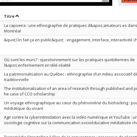
rier par date en ordre croissant
Trier par titre en ordre croissant
Titre
La capoeira : une ethnographie de pratiques d&apos;amateurs.es dans
Montréal
&quot;On fait ça en public&quot; : engagement, interface, interactivité
Où sont les murs? : questionnement sur les pratiques quotidiennes de
l&apos;enfermement en télé-réalité
La patrimonialisation au Québec : ethnographie d’un milieu associatif dé
traditionnelle
The institutionalization of an area of research through published and pub
he case of CCO scholarship
Un voyage ethnographique au cœur du phénomène du biohacking : pour
médiatique du vivant
Agir contre la cyberintimidation avec la vidéo numérique et YouTube : 
sociologie cognitive sur la communication socioéducative médiatisée c